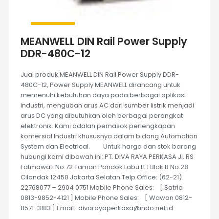
MEANWELL DIN Rail Power Supply
DDR-480C-12
Jual produk MEANWELL DIN Rail Power Supply DDR-
480C-12, Power Supply MEANWELL dirancang untuk
memenuhi kebutuhan daya pada berbagai aplikasi
industri, mengubah arus AC dari sumber listrik menjadi
arus DC yang dibutuhkan oleh berbagai perangkat
elektronik. Kami adalah pemasok perlengkapan
komersial Industri khususnya dalam bidang Automation
System dan Electrical. Untuk harga dan stok barang
hubungi kami dibawah ini: PT. DIVA RAYA PERKASA Jl. RS
Fatmawati No.72 Taman Pondok Labu Lt.1 Blok B No.28
Cilandak 12450 Jakarta Selatan Telp Office: (62-21)
22768077 – 2904 0751 Mobile Phone Sales: [ Satria
0813-9852-4121 ] Mobile Phone Sales: [ Wawan 0812-
8571-3183 ] Email: divarayaperkasa@indo.net.id