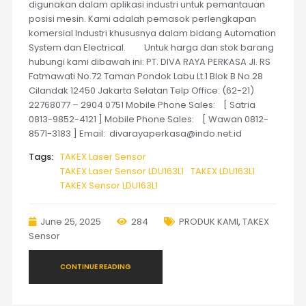
digunakan dalam aplikasi industri untuk pemantauan
posisi mesin. Kami adalah pemasok perlengkapan
komersial Industri khususnya dalam bidang Automation
System dan Electrical. Untuk harga dan stok barang
hubungi kami dibawah ini: PT. DIVA RAYA PERKASA Jl. RS
Fatmawati No.72 Taman Pondok Labu Lt.1 Blok B No.28
Cilandak 12450 Jakarta Selatan Telp Office: (62-21)
22768077 – 2904 0751 Mobile Phone Sales: [ Satria
0813-9852-4121 ] Mobile Phone Sales: [ Wawan 0812-
8571-3183 ] Email: divarayaperkasa@indo.net.id
Tags:
TAKEX Laser Sensor
TAKEX Laser Sensor LDU163L1
TAKEX LDU163L1
TAKEX Sensor LDU163L1
June 25, 2025
284
PRODUK KAMI
,
TAKEX
Sensor
CONTINUE READING