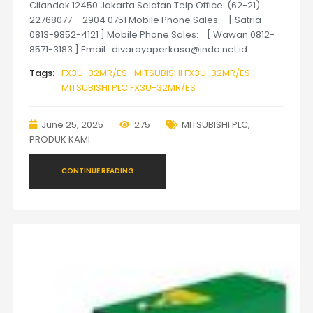
Cilandak 12450 Jakarta Selatan Telp Office: (62-21)
22768077 – 2904 0751 Mobile Phone Sales: [ Satria
0813-9852-4121 ] Mobile Phone Sales: [ Wawan 0812-
8571-3183 ] Email: divarayaperkasa@indo.net.id
Tags:
FX3U-32MR/ES
MITSUBISHI FX3U-32MR/ES
MITSUBISHI PLC FX3U-32MR/ES
June 25, 2025
275
MITSUBISHI PLC
,
PRODUK KAMI
CONTINUE READING