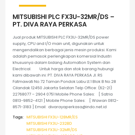
MITSUBISHI PLC FX3U-32MR/DS –
PT. DIVA RAYA PERKASA
Jual produk MITSUBISHI PLC FX3U-32MR/DS power
supply, CPU and I/O main unit, digunakan untuk
mengendalikan berbagai jenis mesin produksi. Kami
adalah pemasok perlengkapan komersial Industri
khususnya dalam bidang Automation System dan
Electrical. Untuk harga dan stok barang hubungi
kami dibawah ini: PT. DIVA RAYA PERKASA Jl. RS
Fatmawati No.72 Taman Pondok Labu Lt.1 Blok B No.28
Cilandak 12450 Jakarta Selatan Telp Office: (62-21)
22768077 – 2904 0751 Mobile Phone Sales: [ Satria
0813-9852-4121 ] Mobile Phone Sales: [ Wawan 0812-
8571-3183 ] Email: divarayaperkasa@indo.net.id
Tags:
MITSUBISHI FX3U-128MR/ES
MITSUBISHI FX3U-232BD
MITSUBISHI FX3U-32MR/DS