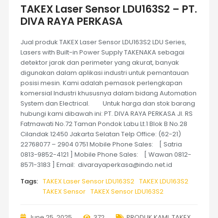
TAKEX Laser Sensor LDU163S2 – PT.
DIVA RAYA PERKASA
Jual produk TAKEX Laser Sensor LDU163S2 LDU Series,
Lasers with Built-in Power Supply TAKENAKA sebagai
detektor jarak dan perimeter yang akurat, banyak
digunakan dalam aplikasi industri untuk pemantauan
posisi mesin. Kami adalah pemasok perlengkapan
komersial Industri khususnya dalam bidang Automation
System dan Electrical. Untuk harga dan stok barang
hubungi kami dibawah ini: PT. DIVA RAYA PERKASA Jl. RS
Fatmawati No.72 Taman Pondok Labu Lt.1 Blok B No.28
Cilandak 12450 Jakarta Selatan Telp Office: (62-21)
22768077 – 2904 0751 Mobile Phone Sales: [ Satria
0813-9852-4121 ] Mobile Phone Sales: [ Wawan 0812-
8571-3183 ] Email: divarayaperkasa@indo.net.id
Tags:
TAKEX Laser Sensor LDU163S2
TAKEX LDU163S2
TAKEX Sensor
TAKEX Sensor LDU163S2
June 25, 2025
372
PRODUK KAMI
,
TAKEX