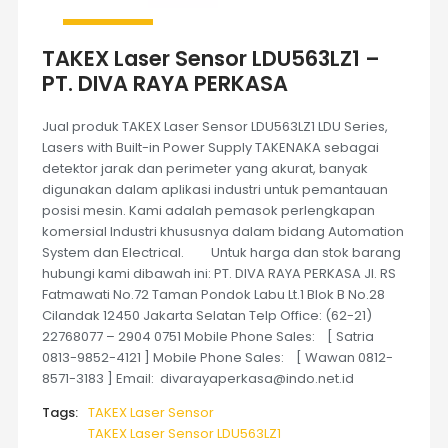
TAKEX Laser Sensor LDU563LZ1 –
PT. DIVA RAYA PERKASA
Jual produk TAKEX Laser Sensor LDU563LZ1 LDU Series,
Lasers with Built-in Power Supply TAKENAKA sebagai
detektor jarak dan perimeter yang akurat, banyak
digunakan dalam aplikasi industri untuk pemantauan
posisi mesin. Kami adalah pemasok perlengkapan
komersial Industri khususnya dalam bidang Automation
System dan Electrical. Untuk harga dan stok barang
hubungi kami dibawah ini: PT. DIVA RAYA PERKASA Jl. RS
Fatmawati No.72 Taman Pondok Labu Lt.1 Blok B No.28
Cilandak 12450 Jakarta Selatan Telp Office: (62-21)
22768077 – 2904 0751 Mobile Phone Sales: [ Satria
0813-9852-4121 ] Mobile Phone Sales: [ Wawan 0812-
8571-3183 ] Email: divarayaperkasa@indo.net.id
Tags:
TAKEX Laser Sensor
TAKEX Laser Sensor LDU563LZ1