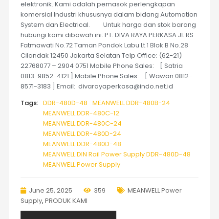
elektronik. Kami adalah pemasok perlengkapan
komersial Industri khususnya dalam bidang Automation
System dan Electrical. Untuk harga dan stok barang
hubungi kami dibawah ini: PT. DIVA RAYA PERKASA Jl. RS
Fatmawati No.72 Taman Pondok Labu Lt.1 Blok B No.28
Cilandak 12450 Jakarta Selatan Telp Office: (62-21)
22768077 – 2904 0751 Mobile Phone Sales: [ Satria
0813-9852-4121 ] Mobile Phone Sales: [ Wawan 0812-
8571-3183 ] Email: divarayaperkasa@indo.net.id
Tags:
DDR-480D-48
MEANWELL DDR-480B-24
MEANWELL DDR-480C-12
MEANWELL DDR-480C-24
MEANWELL DDR-480D-24
MEANWELL DDR-480D-48
MEANWELL DIN Rail Power Supply DDR-480D-48
MEANWELL Power Supply
June 25, 2025
359
MEANWELL Power
Supply
,
PRODUK KAMI