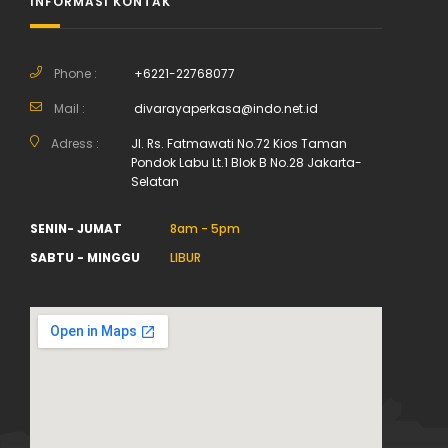
INFORMASI KONTAK
Phone :
+6221-22768077
Mail :
divarayaperkasa@indo.net.id
Adress :
Jl. Rs. Fatmawati No.72 Kios Taman
Pondok Labu Lt.1 Blok B No.28 Jakarta-
Selatan
SENIN- JUMAT
8am - 5pm
SABTU - MINGGU
LIBUR