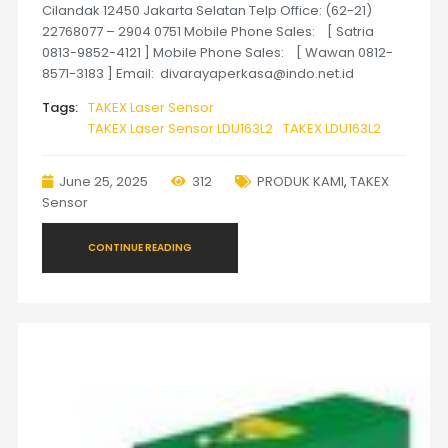
Cilandak 12450 Jakarta Selatan Telp Office: (62-21)
22768077 – 2904 0751 Mobile Phone Sales: [ Satria
0813-9852-4121 ] Mobile Phone Sales: [ Wawan 0812-
8571-3183 ] Email: divarayaperkasa@indo.net.id
Tags:
TAKEX Laser Sensor
TAKEX Laser Sensor LDU163L2
TAKEX LDU163L2
June 25, 2025
312
PRODUK KAMI
,
TAKEX
Sensor
CONTINUE READING