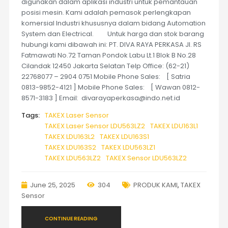
digunakan dalam aplikasi industri untuk pemantauan
posisi mesin. Kami adalah pemasok perlengkapan
komersial Industri khususnya dalam bidang Automation
System dan Electrical. Untuk harga dan stok barang
hubungi kami dibawah ini: PT. DIVA RAYA PERKASA Jl. RS
Fatmawati No.72 Taman Pondok Labu Lt.1 Blok B No.28
Cilandak 12450 Jakarta Selatan Telp Office: (62-21)
22768077 – 2904 0751 Mobile Phone Sales: [ Satria
0813-9852-4121 ] Mobile Phone Sales: [ Wawan 0812-
8571-3183 ] Email: divarayaperkasa@indo.net.id
Tags:
TAKEX Laser Sensor
TAKEX Laser Sensor LDU563LZ2
TAKEX LDU163L1
TAKEX LDU163L2
TAKEX LDU163S1
TAKEX LDU163S2
TAKEX LDU563LZ1
TAKEX LDU563LZ2
TAKEX Sensor LDU563LZ2
June 25, 2025
304
PRODUK KAMI
,
TAKEX
Sensor
CONTINUE READING