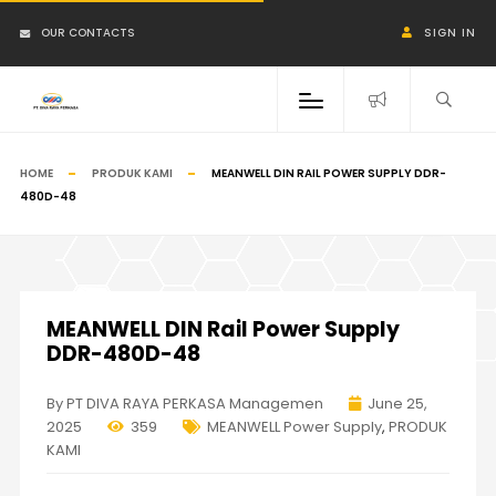
OUR CONTACTS
SIGN IN
HOME
PRODUK KAMI
MEANWELL DIN RAIL POWER SUPPLY DDR-
480D-48
MEANWELL DIN Rail Power Supply
DDR-480D-48
By PT DIVA RAYA PERKASA Managemen
June 25,
2025
359
MEANWELL Power Supply
,
PRODUK
KAMI