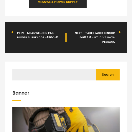
MEANWELL POWER SUPPLY
PREV - MEANWELL DIN RAIL
NEXT - TAKEX LASER SENSOR
POWER SUPPLY DDR-480C-12
LDU163S1 – PT. DIVA RAYA
PERKASA
Search
Banner