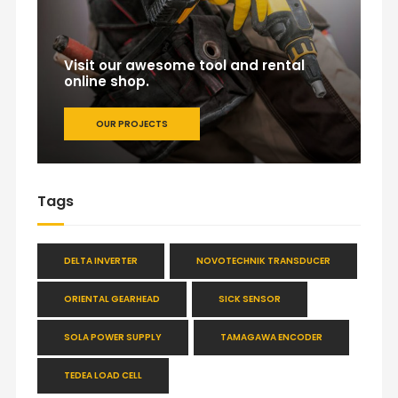
Visit our awesome tool and rental
online shop.
OUR PROJECTS
Tags
DELTA INVERTER
NOVOTECHNIK TRANSDUCER
ORIENTAL GEARHEAD
SICK SENSOR
SOLA POWER SUPPLY
TAMAGAWA ENCODER
TEDEA LOAD CELL