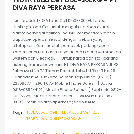
TEDEA Load Cell 1250-300KG – PT.
DIVA RAYA PERKASA
Jual produk TEDEA Load Cell 1250-300KG, Tedea
Huntleigh Load Cell untuk mengukur beban akurat
dalam berbagai aplikasi industri, memastikan mesin
dapat beroperasi sesuai dengan beban yang
ditetapkan. Kami adalah pemasok perlengkapan
komersial Industri khususnya dalam bidang Automation
System dan Electrical. Untuk harga dan stok barang
hubungi kami dibawah ini: PT. DIVA RAYA PERKASA Jl. RS
Fatmawati No.72 Taman Pondok Labu Lt.1 Blok B No.28
Cilandak 12450 Jakarta Selatan Telp Office: (62-21)
22768077 – 2904 0751 Mobile Phone Sales: [ Satria
0813-9852-4121 ] Mobile Phone Sales: [ Septianie 0812-
1011-5225 ] Mobile Phone Sales: [ Wawan 0812-8571-
3183 ] Email: divarayaperkasa@indo.net.id
Tags:
TEDEA Load Cell
TEDEA Load Cell 1250
TEDEA Load Cell 1250-300KG