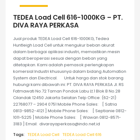
TEDEA Load Cell 616-1000KG – PT.
DIVA RAYA PERKASA
Jual produk TEDEA Load Cell 616-1000KG, Tedea
Huntleigh Load Cell untuk mengukur beban akurat
dalam berbagai aplikasi industri, memastikan mesin
dapat beroperasi sesuai dengan beban yang
ditetapkan. Kami adalah pemasok perlengkapan
komersial Industri khususnya dalam bidang Automation
System dan Electrical. Untuk harga dan stok barang
hubungi kami dibawah ini: PT. DIVA RAYA PERKASA Jl. RS
Fatmawati No.72 Taman Pondok Labu Lt.1 Blok B No.28
Cilandak 12450 Jakarta Selatan Telp Office: (62-21)
22768077 – 2904 0751 Mobile Phone Sales: [ Satria
0813-9852-4121 ] Mobile Phone Sales: [ Septianie 0812-
1011-5225 ] Mobile Phone Sales: [ Wawan 0812-8571-
3183 ] Email: divarayaperkasa@indo.net.id
Tags:
TEDEA Load Cell
TEDEA Load Cell 616