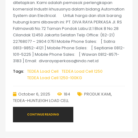
ditetapkan. Kami adalah pemasok perlengkapan
komersial Industri khususnya dalam bidang Automation
System dan Electrical. Untuk harga dan stok barang
hubungi kami dibawah ini: PT. DIVA RAYA PERKASA Jl. RS
Fatmawati No.72 Taman Pondok Labu Lt.1 Blok B No.28
Cilandak 12450 Jakarta Selatan Telp Office: (62-21)
22768077 – 2904 0751 Mobile Phone Sales: [ Satria
0813-9852-4121 ] Mobile Phone Sales: [ Septianie 0812-
1011-5225 ] Mobile Phone Sales: [ Wawan 0812-8571-
3183 ] Email: divarayaperkasa@indo.net.id
Tags:
TEDEA Load Cell
TEDEA Load Cell 1250
TEDEA Load Cell 1250-100KG
October 6, 2025
184
PRODUK KAMI
,
TEDEA-HUNTLEIGH LOAD CELL
CONTINUE READING