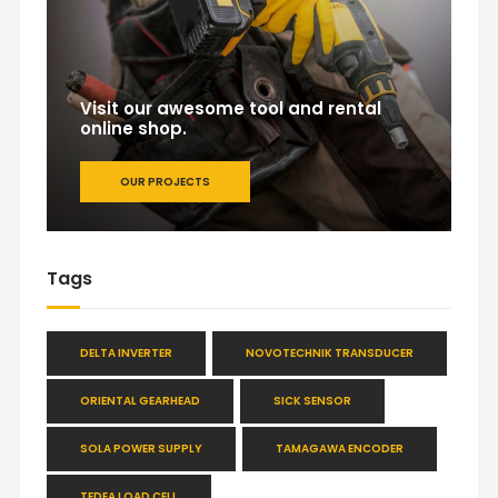
Visit our awesome tool and rental
online shop.
OUR PROJECTS
Tags
DELTA INVERTER
NOVOTECHNIK TRANSDUCER
ORIENTAL GEARHEAD
SICK SENSOR
SOLA POWER SUPPLY
TAMAGAWA ENCODER
TEDEA LOAD CELL