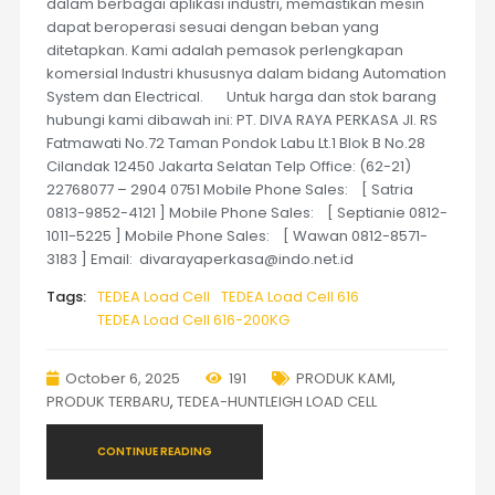
dalam berbagai aplikasi industri, memastikan mesin
dapat beroperasi sesuai dengan beban yang
ditetapkan. Kami adalah pemasok perlengkapan
komersial Industri khususnya dalam bidang Automation
System dan Electrical. Untuk harga dan stok barang
hubungi kami dibawah ini: PT. DIVA RAYA PERKASA Jl. RS
Fatmawati No.72 Taman Pondok Labu Lt.1 Blok B No.28
Cilandak 12450 Jakarta Selatan Telp Office: (62-21)
22768077 – 2904 0751 Mobile Phone Sales: [ Satria
0813-9852-4121 ] Mobile Phone Sales: [ Septianie 0812-
1011-5225 ] Mobile Phone Sales: [ Wawan 0812-8571-
3183 ] Email: divarayaperkasa@indo.net.id
Tags:
TEDEA Load Cell
TEDEA Load Cell 616
TEDEA Load Cell 616-200KG
October 6, 2025
191
PRODUK KAMI
,
PRODUK TERBARU
,
TEDEA-HUNTLEIGH LOAD CELL
CONTINUE READING