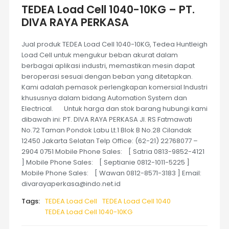
TEDEA Load Cell 1040-10KG – PT.
DIVA RAYA PERKASA
Jual produk TEDEA Load Cell 1040-10KG, Tedea Huntleigh
Load Cell untuk mengukur beban akurat dalam
berbagai aplikasi industri, memastikan mesin dapat
beroperasi sesuai dengan beban yang ditetapkan.
Kami adalah pemasok perlengkapan komersial Industri
khususnya dalam bidang Automation System dan
Electrical. Untuk harga dan stok barang hubungi kami
dibawah ini: PT. DIVA RAYA PERKASA Jl. RS Fatmawati
No.72 Taman Pondok Labu Lt.1 Blok B No.28 Cilandak
12450 Jakarta Selatan Telp Office: (62-21) 22768077 –
2904 0751 Mobile Phone Sales: [ Satria 0813-9852-4121
] Mobile Phone Sales: [ Septianie 0812-1011-5225 ]
Mobile Phone Sales: [ Wawan 0812-8571-3183 ] Email:
divarayaperkasa@indo.net.id
Tags:
TEDEA Load Cell
TEDEA Load Cell 1040
TEDEA Load Cell 1040-10KG