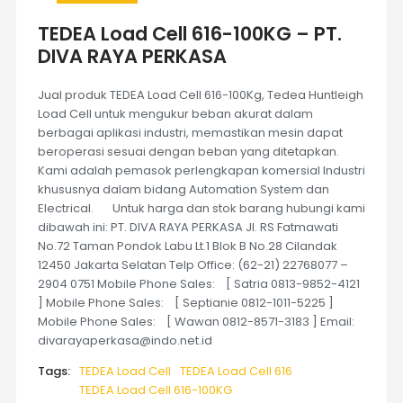
TEDEA Load Cell 616-100KG – PT.
DIVA RAYA PERKASA
Jual produk TEDEA Load Cell 616-100Kg, Tedea Huntleigh
Load Cell untuk mengukur beban akurat dalam
berbagai aplikasi industri, memastikan mesin dapat
beroperasi sesuai dengan beban yang ditetapkan.
Kami adalah pemasok perlengkapan komersial Industri
khususnya dalam bidang Automation System dan
Electrical. Untuk harga dan stok barang hubungi kami
dibawah ini: PT. DIVA RAYA PERKASA Jl. RS Fatmawati
No.72 Taman Pondok Labu Lt.1 Blok B No.28 Cilandak
12450 Jakarta Selatan Telp Office: (62-21) 22768077 –
2904 0751 Mobile Phone Sales: [ Satria 0813-9852-4121
] Mobile Phone Sales: [ Septianie 0812-1011-5225 ]
Mobile Phone Sales: [ Wawan 0812-8571-3183 ] Email:
divarayaperkasa@indo.net.id
Tags:
TEDEA Load Cell
TEDEA Load Cell 616
TEDEA Load Cell 616-100KG