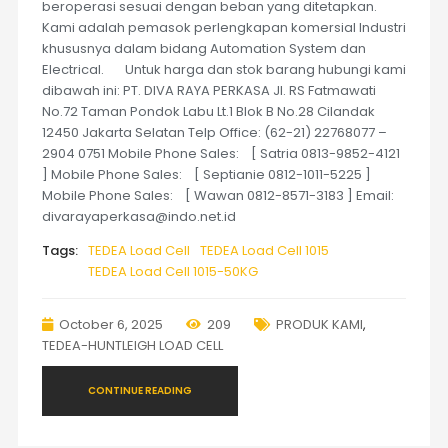
beroperasi sesuai dengan beban yang ditetapkan.
Kami adalah pemasok perlengkapan komersial Industri
khususnya dalam bidang Automation System dan
Electrical. Untuk harga dan stok barang hubungi kami
dibawah ini: PT. DIVA RAYA PERKASA Jl. RS Fatmawati
No.72 Taman Pondok Labu Lt.1 Blok B No.28 Cilandak
12450 Jakarta Selatan Telp Office: (62-21) 22768077 –
2904 0751 Mobile Phone Sales: [ Satria 0813-9852-4121
] Mobile Phone Sales: [ Septianie 0812-1011-5225 ]
Mobile Phone Sales: [ Wawan 0812-8571-3183 ] Email:
divarayaperkasa@indo.net.id
Tags:
TEDEA Load Cell
TEDEA Load Cell 1015
TEDEA Load Cell 1015-50KG
October 6, 2025
209
PRODUK KAMI
,
TEDEA-HUNTLEIGH LOAD CELL
CONTINUE READING