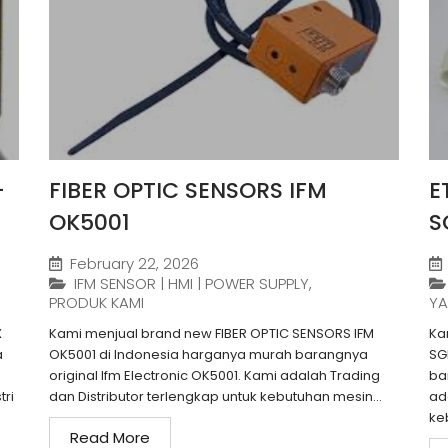
-
FIBER OPTIC SENSORS IFM
E
OK5001
S
February 22, 2026
IFM SENSOR | HMI | POWER SUPPLY
,
PRODUK KAMI
YA
X
Kami menjual brand new FIBER OPTIC SENSORS IFM
Ka
a
OK5001 di Indonesia harganya murah barangnya
SG
original Ifm Electronic OK5001. Kami adalah Trading
ba
tri
dan Distributor terlengkap untuk kebutuhan mesin...
ad
ke
Read More