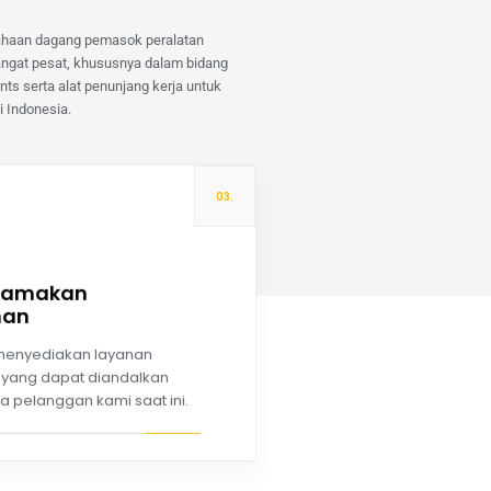
haan dagang pemasok peralatan
angat pesat, khususnya dalam bidang
s serta alat penunjang kerja untuk
i Indonesia.
03.
tamakan
nan
Read more
menyediakan layanan
yang dapat diandalkan
a pelanggan kami saat ini.