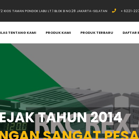
.72 KIOS TAMAN PONDOK LABU LT.1 BLOK B NO.28 JAKARTA-SELATAN
+ 6221-22
ILAS TENTANG KAMI
PRODUK KAMI
PRODUK TERBARU
DAFTAR 
SEJAK TAHUN 2014
NGAN SANGAT PESA