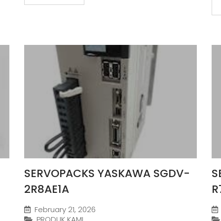
SERVOPACKS YASKAWA SGDV-
S
2R8AE1A
R
February 21, 2026
PRODUK KAMI
,