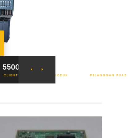
0
4800
2600
T
PRODUK
PELANGGAN PUAS