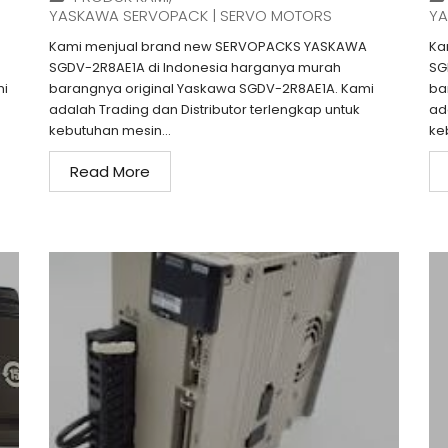
YASKAWA SERVOPACK | SERVO MOTORS
YA
Kami menjual brand new SERVOPACKS YASKAWA
Ka
SGDV-2R8AE1A di Indonesia harganya murah
SG
mi
barangnya original Yaskawa SGDV-2R8AE1A. Kami
ba
adalah Trading dan Distributor terlengkap untuk
ad
kebutuhan mesin...
ke
Read More