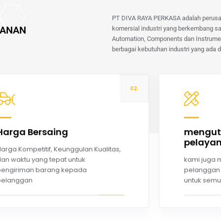
PT DIVA RAYA PERKASA adalah perusa
YANAN
komersial industri yang berkembang s
Automation, Components dan Instrument
berbagai kebutuhan industri yang ada d
02.
Harga Bersaing
mengu
pelaya
Read more
arga Kompetitif, Keunggulan Kualitas,
an waktu yang tepat untuk
kami juga 
pengiriman barang kepada
pelanggan 
pelanggan
untuk semu