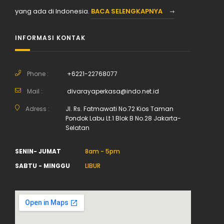
yang ada di Indonesia.
BACA SELENGKAPNYA
INFORMASI KONTAK
Phone :
+6221-22768077
Mail :
divarayaperkasa@indo.net.id
Adress :
Jl. Rs. Fatmawati No.72 Kios Taman
Pondok Labu Lt.1 Blok B No.28 Jakarta-
Selatan
SENIN- JUMAT
8am - 5pm
SABTU - MINGGU
LIBUR