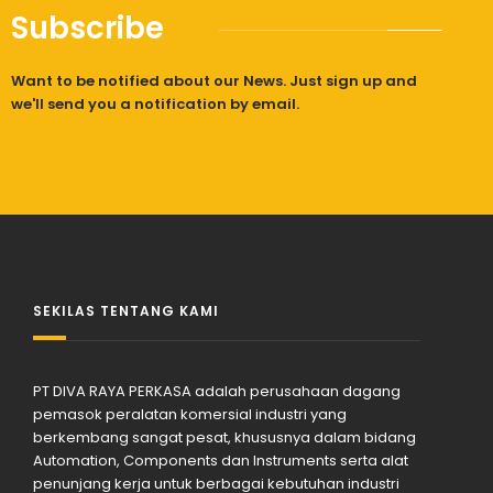
Subscribe
Want to be notified about our News. Just sign up and
we'll send you a notification by email.
SEKILAS TENTANG KAMI
PT DIVA RAYA PERKASA adalah perusahaan dagang
pemasok peralatan komersial industri yang
berkembang sangat pesat, khususnya dalam bidang
Automation, Components dan Instruments serta alat
penunjang kerja untuk berbagai kebutuhan industri