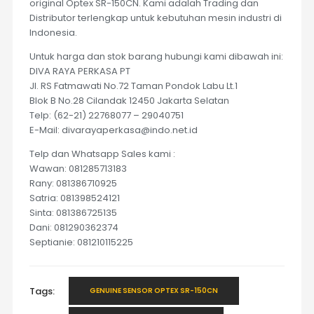
original Optex SR-150CN. Kami adalah Trading dan
Distributor terlengkap untuk kebutuhan mesin industri di
Indonesia.
Untuk harga dan stok barang hubungi kami dibawah ini:
DIVA RAYA PERKASA PT
Jl. RS Fatmawati No.72 Taman Pondok Labu Lt.1
Blok B No.28 Cilandak 12450 Jakarta Selatan
Telp: (62-21) 22768077 – 29040751
E-Mail: divarayaperkasa@indo.net.id
Telp dan Whatsapp Sales kami :
Wawan: 081285713183
Rany: 081386710925
Satria: 081398524121
Sinta: 081386725135
Dani: 081290362374
Septianie: 081210115225
Tags:
GENUINE SENSOR OPTEX SR-150CN