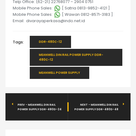
Telp Office: (62-21) 22768077 – 2904 0751
Mobile Phone Sales:
[ Satria 0813-9852-4121 ]
Mobile Phone Sales:
[ Wawan 0812-8571-3183 ]
Email: divarayaperkasa@indo.net.id
Tags:
DDR-480C-12
MEANWELL DIN RAIL POWER SUPPLY DDR-
480C-12
MEANWELL POWER SUPPLY
PREV - MEANWELL DIN RAIL
NEXT - MEANWELL DIN RAIL
POWER SUPPLY DDR-480D-24
POWER SUPPLY DDR-480D-48