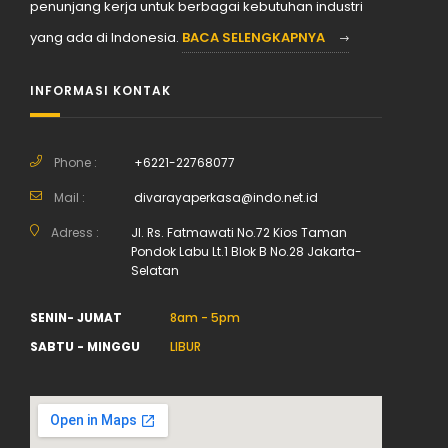
penunjang kerja untuk berbagai kebutuhan industri
yang ada di Indonesia.
BACA SELENGKAPNYA
INFORMASI KONTAK
Phone :
+6221-22768077
Mail :
divarayaperkasa@indo.net.id
Adress :
Jl. Rs. Fatmawati No.72 Kios Taman
Pondok Labu Lt.1 Blok B No.28 Jakarta-
Selatan
SENIN- JUMAT
8am - 5pm
SABTU - MINGGU
LIBUR