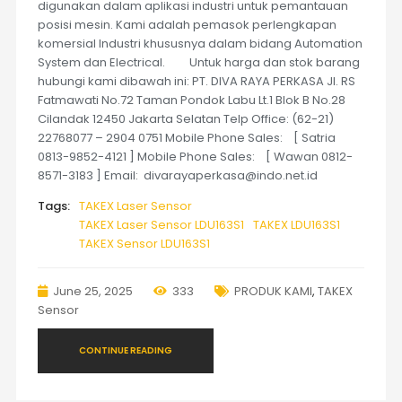
digunakan dalam aplikasi industri untuk pemantauan
posisi mesin. Kami adalah pemasok perlengkapan
komersial Industri khususnya dalam bidang Automation
System dan Electrical. Untuk harga dan stok barang
hubungi kami dibawah ini: PT. DIVA RAYA PERKASA Jl. RS
Fatmawati No.72 Taman Pondok Labu Lt.1 Blok B No.28
Cilandak 12450 Jakarta Selatan Telp Office: (62-21)
22768077 – 2904 0751 Mobile Phone Sales: [ Satria
0813-9852-4121 ] Mobile Phone Sales: [ Wawan 0812-
8571-3183 ] Email: divarayaperkasa@indo.net.id
Tags:
TAKEX Laser Sensor
TAKEX Laser Sensor LDU163S1
TAKEX LDU163S1
TAKEX Sensor LDU163S1
June 25, 2025
333
PRODUK KAMI
,
TAKEX
Sensor
CONTINUE READING