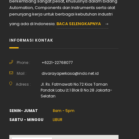
berkembang sangat pesat, khususnya dalam bidang
Automation, Components dan Instruments serta alat
penunjang kerja untuk berbagai kebutuhan industri
yang ada di Indonesia.
BACA SELENGKAPNYA
INFORMASI KONTAK
Phone :
+6221-22768077
Mail :
divarayaperkasa@indo.net.id
Adress :
Jl. Rs. Fatmawati No.72 Kios Taman
Pondok Labu Lt.1 Blok B No.28 Jakarta-
Selatan
SENIN- JUMAT
8am - 5pm
SABTU - MINGGU
LIBUR