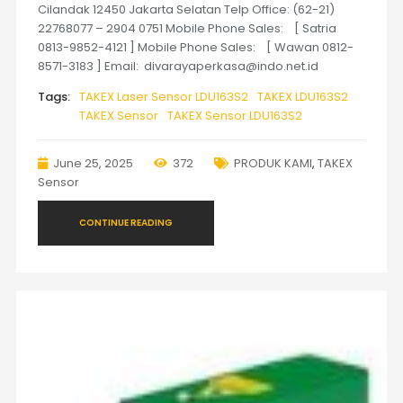
Cilandak 12450 Jakarta Selatan Telp Office: (62-21)
22768077 – 2904 0751 Mobile Phone Sales: [ Satria
0813-9852-4121 ] Mobile Phone Sales: [ Wawan 0812-
8571-3183 ] Email: divarayaperkasa@indo.net.id
Tags:
TAKEX Laser Sensor LDU163S2
TAKEX LDU163S2
TAKEX Sensor
TAKEX Sensor LDU163S2
June 25, 2025
372
PRODUK KAMI
,
TAKEX
Sensor
CONTINUE READING