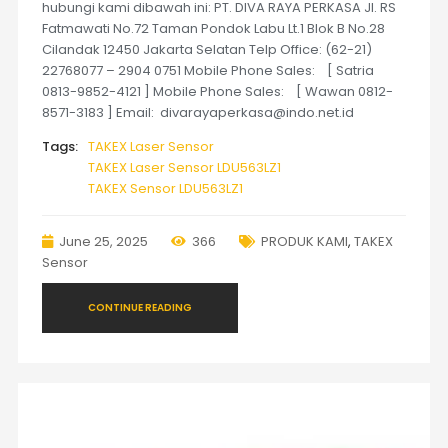
hubungi kami dibawah ini: PT. DIVA RAYA PERKASA Jl. RS
Fatmawati No.72 Taman Pondok Labu Lt.1 Blok B No.28
Cilandak 12450 Jakarta Selatan Telp Office: (62-21)
22768077 – 2904 0751 Mobile Phone Sales: [ Satria
0813-9852-4121 ] Mobile Phone Sales: [ Wawan 0812-
8571-3183 ] Email: divarayaperkasa@indo.net.id
Tags:
TAKEX Laser Sensor
TAKEX Laser Sensor LDU563LZ1
TAKEX Sensor LDU563LZ1
June 25, 2025
366
PRODUK KAMI
,
TAKEX
Sensor
CONTINUE READING