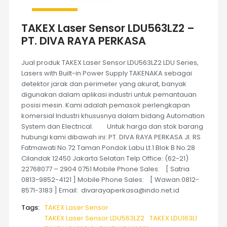
TAKEX Laser Sensor LDU563LZ2 –
PT. DIVA RAYA PERKASA
Jual produk TAKEX Laser Sensor LDU563LZ2 LDU Series,
Lasers with Built-in Power Supply TAKENAKA sebagai
detektor jarak dan perimeter yang akurat, banyak
digunakan dalam aplikasi industri untuk pemantauan
posisi mesin. Kami adalah pemasok perlengkapan
komersial Industri khususnya dalam bidang Automation
System dan Electrical. Untuk harga dan stok barang
hubungi kami dibawah ini: PT. DIVA RAYA PERKASA Jl. RS
Fatmawati No.72 Taman Pondok Labu Lt.1 Blok B No.28
Cilandak 12450 Jakarta Selatan Telp Office: (62-21)
22768077 – 2904 0751 Mobile Phone Sales: [ Satria
0813-9852-4121 ] Mobile Phone Sales: [ Wawan 0812-
8571-3183 ] Email: divarayaperkasa@indo.net.id
Tags:
TAKEX Laser Sensor
TAKEX Laser Sensor LDU563LZ2
TAKEX LDU163L1