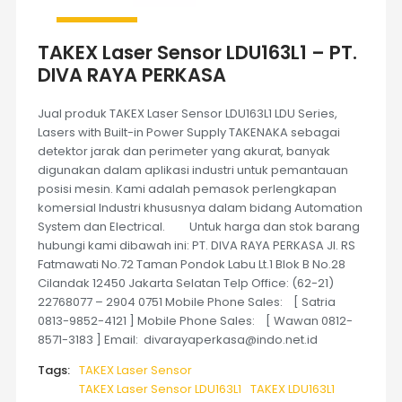
TAKEX Laser Sensor LDU163L1 – PT.
DIVA RAYA PERKASA
Jual produk TAKEX Laser Sensor LDU163L1 LDU Series,
Lasers with Built-in Power Supply TAKENAKA sebagai
detektor jarak dan perimeter yang akurat, banyak
digunakan dalam aplikasi industri untuk pemantauan
posisi mesin. Kami adalah pemasok perlengkapan
komersial Industri khususnya dalam bidang Automation
System dan Electrical. Untuk harga dan stok barang
hubungi kami dibawah ini: PT. DIVA RAYA PERKASA Jl. RS
Fatmawati No.72 Taman Pondok Labu Lt.1 Blok B No.28
Cilandak 12450 Jakarta Selatan Telp Office: (62-21)
22768077 – 2904 0751 Mobile Phone Sales: [ Satria
0813-9852-4121 ] Mobile Phone Sales: [ Wawan 0812-
8571-3183 ] Email: divarayaperkasa@indo.net.id
Tags:
TAKEX Laser Sensor
TAKEX Laser Sensor LDU163L1
TAKEX LDU163L1