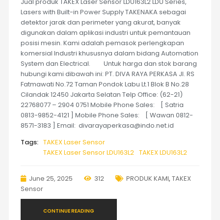
Jual produk TAKEX Laser Sensor LDU163L2 LDU Series,
Lasers with Built-in Power Supply TAKENAKA sebagai
detektor jarak dan perimeter yang akurat, banyak
digunakan dalam aplikasi industri untuk pemantauan
posisi mesin. Kami adalah pemasok perlengkapan
komersial Industri khususnya dalam bidang Automation
System dan Electrical. Untuk harga dan stok barang
hubungi kami dibawah ini: PT. DIVA RAYA PERKASA Jl. RS
Fatmawati No.72 Taman Pondok Labu Lt.1 Blok B No.28
Cilandak 12450 Jakarta Selatan Telp Office: (62-21)
22768077 – 2904 0751 Mobile Phone Sales: [ Satria
0813-9852-4121 ] Mobile Phone Sales: [ Wawan 0812-
8571-3183 ] Email: divarayaperkasa@indo.net.id
Tags:
TAKEX Laser Sensor
TAKEX Laser Sensor LDU163L2
TAKEX LDU163L2
June 25, 2025
312
PRODUK KAMI
,
TAKEX
Sensor
CONTINUE READING