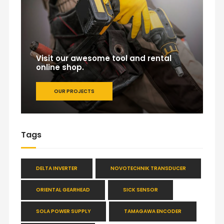
Visit our awesome tool and rental
online shop.
OUR PROJECTS
Tags
DELTA INVERTER
NOVOTECHNIK TRANSDUCER
ORIENTAL GEARHEAD
SICK SENSOR
SOLA POWER SUPPLY
TAMAGAWA ENCODER