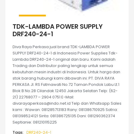
TDK-LAMBDA POWER SUPPLY
DRF240-24-1
Diva Raya Perkasa jual brand TDK-LAMBDA POWER
SUPPLY DRF240-24-1 di Indonesia Power Supplies Tdk-
Lambda DRF240-24-1 original dan baru. Kami adalah
Trading dan Distributor paling lengkap untuk semua
kebutuhan mesin industri di Indonesia. Untuk harga dan
stok barang hubungi kami dibawah ini: PT. DIVA RAYA
PERKASA Jl. RS Fatmawati No.72 Taman Pondok Labu Lt.1
Blok B No.28 Cilandak 12450 Jakarta Selatan Telp: (62-
21) 22768077 – 2904 0751 E-Mail:
divarayaperkasa@indo.net.id Telp dan Whatsapp Sales
kami : Wawan: 081285713183 Rany: 081386710925 Satria:
081398524121 Sinta: 081386725135 Dani: 081290362374
Septianie: 081210115225
Tags:
DRF240-24-1