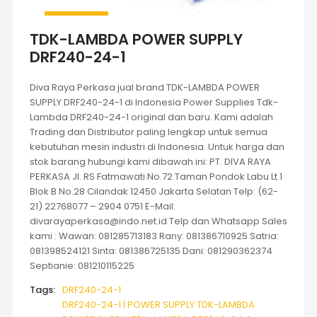
TDK-LAMBDA POWER SUPPLY
DRF240-24-1
Diva Raya Perkasa jual brand TDK-LAMBDA POWER
SUPPLY DRF240-24-1 di Indonesia Power Supplies Tdk-
Lambda DRF240-24-1 original dan baru. Kami adalah
Trading dan Distributor paling lengkap untuk semua
kebutuhan mesin industri di Indonesia. Untuk harga dan
stok barang hubungi kami dibawah ini: PT. DIVA RAYA
PERKASA Jl. RS Fatmawati No.72 Taman Pondok Labu Lt.1
Blok B No.28 Cilandak 12450 Jakarta Selatan Telp: (62-
21) 22768077 – 2904 0751 E-Mail:
divarayaperkasa@indo.net.id Telp dan Whatsapp Sales
kami : Wawan: 081285713183 Rany: 081386710925 Satria:
081398524121 Sinta: 081386725135 Dani: 081290362374
Septianie: 081210115225
Tags:
DRF240-24-1
DRF240-24-1 | POWER SUPPLY TDK-LAMBDA