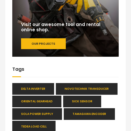
Visit our awesome tool and rental
online shop.
OUR PROJECTS
Tags
DELTA INVERTER
NOVOTECHNIK TRANSDUCER
ORIENTAL GEARHEAD
SICK SENSOR
SOLA POWER SUPPLY
TAMAGAWA ENCODER
TEDEA LOAD CELL