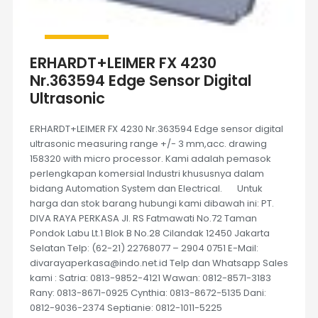
ERHARDT+LEIMER FX 4230
Nr.363594 Edge Sensor Digital
Ultrasonic
ERHARDT+LEIMER FX 4230 Nr.363594 Edge sensor digital
ultrasonic measuring range +/- 3 mm,acc. drawing
158320 with micro processor. Kami adalah pemasok
perlengkapan komersial Industri khususnya dalam
bidang Automation System dan Electrical. Untuk
harga dan stok barang hubungi kami dibawah ini: PT.
DIVA RAYA PERKASA Jl. RS Fatmawati No.72 Taman
Pondok Labu Lt.1 Blok B No.28 Cilandak 12450 Jakarta
Selatan Telp: (62-21) 22768077 – 2904 0751 E-Mail:
divarayaperkasa@indo.net.id Telp dan Whatsapp Sales
kami : Satria: 0813-9852-4121 Wawan: 0812-8571-3183
Rany: 0813-8671-0925 Cynthia: 0813-8672-5135 Dani:
0812-9036-2374 Septianie: 0812-1011-5225