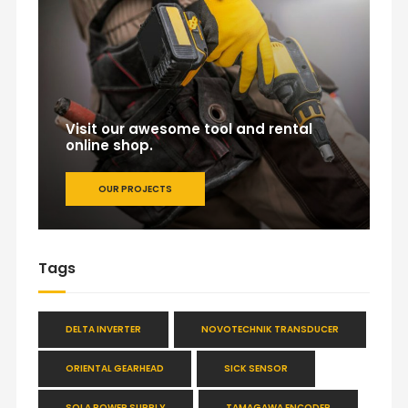
Visit our awesome tool and rental
online shop.
OUR PROJECTS
Tags
DELTA INVERTER
NOVOTECHNIK TRANSDUCER
ORIENTAL GEARHEAD
SICK SENSOR
SOLA POWER SUPPLY
TAMAGAWA ENCODER