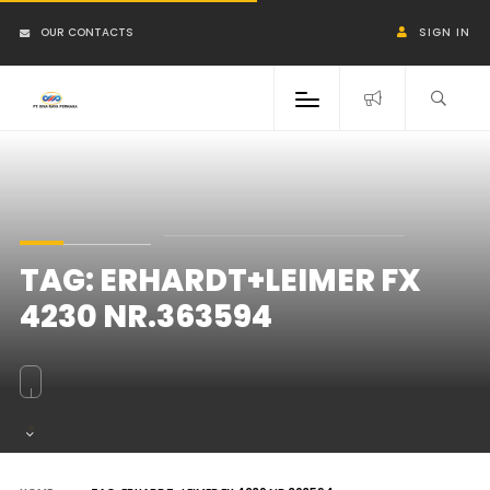
OUR CONTACTS
SIGN IN
TAG:
ERHARDT+LEIMER FX
4230 NR.363594