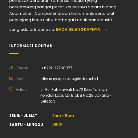
pemasok peralatan komersial industri yang
berkembang sangat pesat, khususnya dalam bidang
Automation, Components dan Instruments serta alat
penunjang kerja untuk berbagai kebutuhan industri
yang ada di Indonesia.
BACA SELENGKAPNYA
INFORMASI KONTAK
Phone :
+6221-22768077
Mail :
divarayaperkasa@indo.net.id
Adress :
Jl. Rs. Fatmawati No.72 Kios Taman
Pondok Labu Lt.1 Blok B No.28 Jakarta-
Selatan
SENIN- JUMAT
8am - 5pm
SABTU - MINGGU
LIBUR