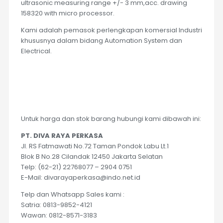
ultrasonic measuring range +/- 3 mm,acc. drawing
158320 with micro processor.
Kami adalah pemasok perlengkapan komersial Industri
khususnya dalam bidang Automation System dan
Electrical.
Untuk harga dan stok barang hubungi kami dibawah ini:
PT. DIVA RAYA PERKASA
Jl. RS Fatmawati No.72 Taman Pondok Labu Lt.1
Blok B No.28 Cilandak 12450 Jakarta Selatan
Telp: (62-21) 22768077 – 2904 0751
E-Mail: divarayaperkasa@indo.net.id
Telp dan Whatsapp Sales kami :
Satria: 0813-9852-4121
Wawan: 0812-8571-3183