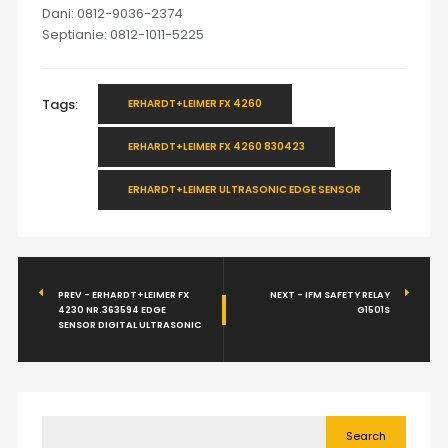
Dani: 0812-9036-2374
Septianie: 0812-1011-5225
Tags:
ERHARDT+LEIMER FX 4260
ERHARDT+LEIMER FX 4260 830423
ERHARDT+LEIMER ULTRASONIC EDGE SENSOR
PREV - ERHARDT+LEIMER FX
NEXT - IFM SAFETY RELAY
4230 NR.363594 EDGE
G1501S
SENSOR DIGITAL ULTRASONIC
Search