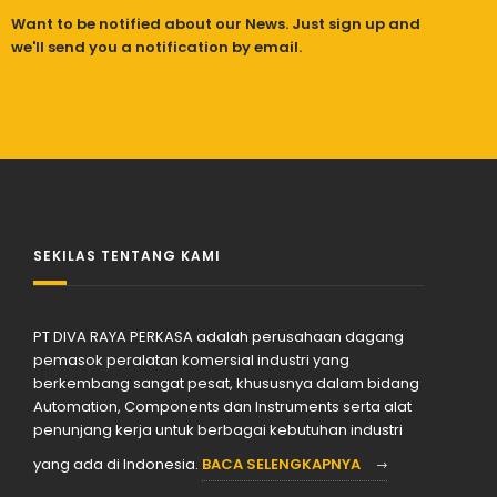
Want to be notified about our News. Just sign up and
we'll send you a notification by email.
SEKILAS TENTANG KAMI
PT DIVA RAYA PERKASA adalah perusahaan dagang
pemasok peralatan komersial industri yang
berkembang sangat pesat, khususnya dalam bidang
Automation, Components dan Instruments serta alat
penunjang kerja untuk berbagai kebutuhan industri
yang ada di Indonesia.
BACA SELENGKAPNYA