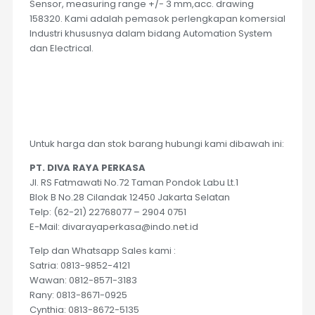
Sensor, measuring range +/- 3 mm,acc. drawing
158320. Kami adalah pemasok perlengkapan komersial
Industri khususnya dalam bidang Automation System
dan Electrical.
Untuk harga dan stok barang hubungi kami dibawah ini:
PT. DIVA RAYA PERKASA
Jl. RS Fatmawati No.72 Taman Pondok Labu Lt.1
Blok B No.28 Cilandak 12450 Jakarta Selatan
Telp: (62-21) 22768077 – 2904 0751
E-Mail: divarayaperkasa@indo.net.id
Telp dan Whatsapp Sales kami :
Satria: 0813-9852-4121
Wawan: 0812-8571-3183
Rany: 0813-8671-0925
Cynthia: 0813-8672-5135