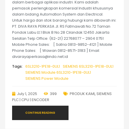
dalam berbagai aplikasi industri. Kami adalah
pemasok perlengkapan komersial Industri khususnya
dalam bidang Automation System dan Electrical.
Untuk harga dan stok barang hubungi kami dibawah ini:
PT. DIVA RAYA PERKASA Jl. RS Fatmawati No.72 Taman
Pondok Labu Lt.1 Blok B No.28 Cilandak 12450 Jakarta
Selatan Telp Office: (62-21) 22768077 – 2904 0751
Mobile Phone Sales: [ Satria 0813-9852-4121 ] Mobile
Phone Sales: [ Wawan 0812-8571-3183 ] Email:
divarayaperkasa@indo.net.id
Tags:
6SL3210-1PE18-0UL1
SIEMENS 6SL3210-1PE18-0UL1
SIEMENS Module 6SL3210-1PE18-0UL1
SIEMENS Power Module
July 1, 2025
399
PRODUK KAMI
,
SIEMENS
PLC | CPU | ENCODER
CONTINUE READING