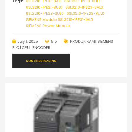
Tags:
6SL3210-1PE18-0AL1
6SL3210-1PE18-0UL1
6SL3210-1PE21-8UL0
6SL3210-1PE23-3AL0
6SL3210-1PE23-3UL0
6SL3210-1PE23-8UL0
SIEMENS Module 6SL3210-1PE31-1AL0
SIEMENS Power Module
July 1, 2025
515
PRODUK KAMI
,
SIEMENS
PLC | CPU | ENCODER
CONTINUE READING