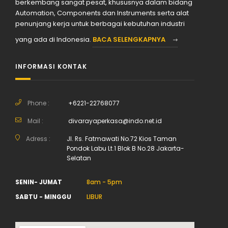
berkembang sangat pesat, khususnya dalam bidang
Automation, Components dan Instruments serta alat
penunjang kerja untuk berbagai kebutuhan industri
yang ada di Indonesia.
BACA SELENGKAPNYA
INFORMASI KONTAK
Phone :
+6221-22768077
Mail :
divarayaperkasa@indo.net.id
Adress :
Jl. Rs. Fatmawati No.72 Kios Taman
Pondok Labu Lt.1 Blok B No.28 Jakarta-
Selatan
SENIN- JUMAT
8am - 5pm
SABTU - MINGGU
LIBUR