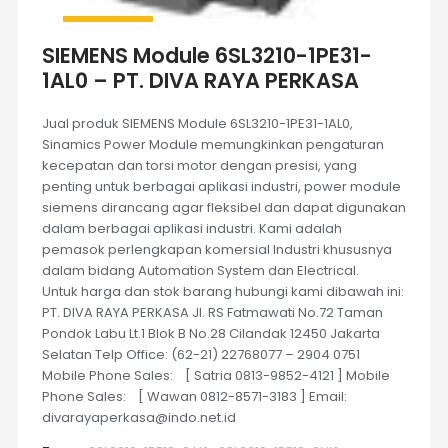
SIEMENS Module 6SL3210-1PE31-
1AL0 – PT. DIVA RAYA PERKASA
Jual produk SIEMENS Module 6SL3210-1PE31-1AL0,
Sinamics Power Module memungkinkan pengaturan
kecepatan dan torsi motor dengan presisi, yang
penting untuk berbagai aplikasi industri, power module
siemens dirancang agar fleksibel dan dapat digunakan
dalam berbagai aplikasi industri. Kami adalah
pemasok perlengkapan komersial Industri khususnya
dalam bidang Automation System dan Electrical.
Untuk harga dan stok barang hubungi kami dibawah ini:
PT. DIVA RAYA PERKASA Jl. RS Fatmawati No.72 Taman
Pondok Labu Lt.1 Blok B No.28 Cilandak 12450 Jakarta
Selatan Telp Office: (62-21) 22768077 – 2904 0751
Mobile Phone Sales: [ Satria 0813-9852-4121 ] Mobile
Phone Sales: [ Wawan 0812-8571-3183 ] Email:
divarayaperkasa@indo.net.id