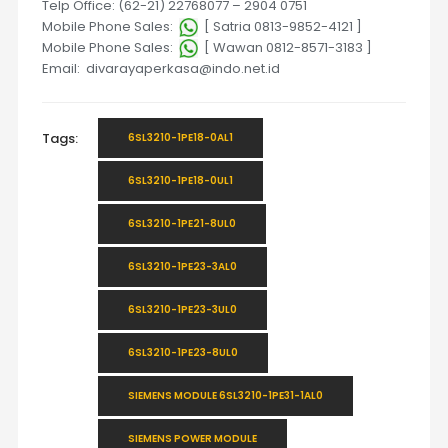
Telp Office: (62-21) 22768077 – 2904 0751
Mobile Phone Sales:
[ Satria 0813-9852-4121 ]
Mobile Phone Sales:
[ Wawan 0812-8571-3183 ]
Email: divarayaperkasa@indo.net.id
Tags:
6SL3210-1PE18-0AL1
6SL3210-1PE18-0UL1
6SL3210-1PE21-8UL0
6SL3210-1PE23-3AL0
6SL3210-1PE23-3UL0
6SL3210-1PE23-8UL0
SIEMENS MODULE 6SL3210-1PE31-1AL0
SIEMENS POWER MODULE