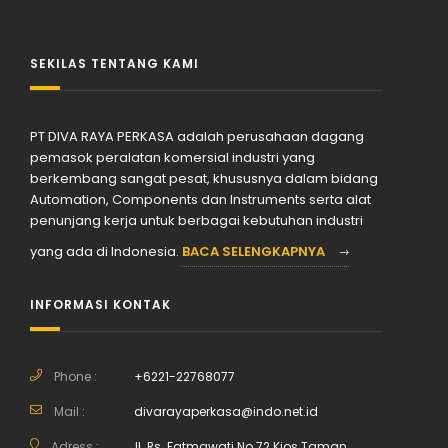
SEKILAS TENTANG KAMI
PT DIVA RAYA PERKASA adalah perusahaan dagang
pemasok peralatan komersial industri yang
berkembang sangat pesat, khususnya dalam bidang
Automation, Components dan Instruments serta alat
penunjang kerja untuk berbagai kebutuhan industri
yang ada di Indonesia.
BACA SELENGKAPNYA
INFORMASI KONTAK
Phone :
+6221-22768077
Mail :
divarayaperkasa@indo.net.id
Adress :
Jl. Rs. Fatmawati No.72 Kios Taman