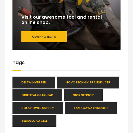
Visit our awesome tool and rental
online shop.
OUR PROJECTS
Tags
DELTA INVERTER
NOVOTECHNIK TRANSDUCER
ORIENTAL GEARHEAD
SICK SENSOR
SOLA POWER SUPPLY
TAMAGAWA ENCODER
TEDEA LOAD CELL