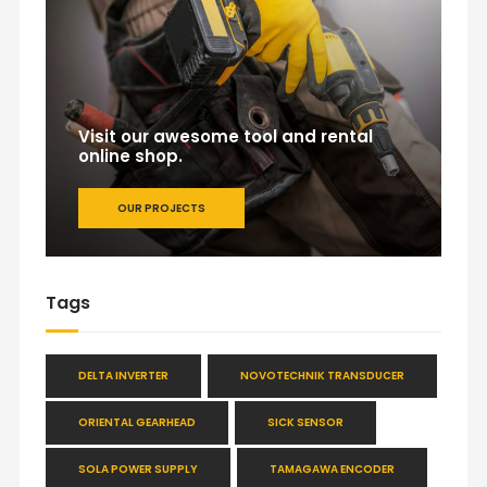
Visit our awesome tool and rental
online shop.
OUR PROJECTS
Tags
DELTA INVERTER
NOVOTECHNIK TRANSDUCER
ORIENTAL GEARHEAD
SICK SENSOR
SOLA POWER SUPPLY
TAMAGAWA ENCODER