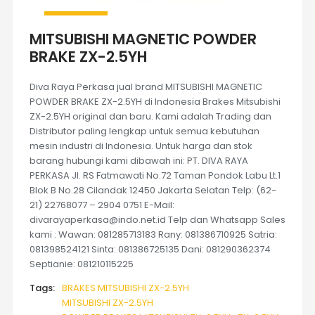
MITSUBISHI MAGNETIC POWDER
BRAKE ZX-2.5YH
Diva Raya Perkasa jual brand MITSUBISHI MAGNETIC
POWDER BRAKE ZX-2.5YH di Indonesia Brakes Mitsubishi
ZX-2.5YH original dan baru. Kami adalah Trading dan
Distributor paling lengkap untuk semua kebutuhan
mesin industri di Indonesia. Untuk harga dan stok
barang hubungi kami dibawah ini: PT. DIVA RAYA
PERKASA Jl. RS Fatmawati No.72 Taman Pondok Labu Lt.1
Blok B No.28 Cilandak 12450 Jakarta Selatan Telp: (62-
21) 22768077 – 2904 0751 E-Mail:
divarayaperkasa@indo.net.id Telp dan Whatsapp Sales
kami : Wawan: 081285713183 Rany: 081386710925 Satria:
081398524121 Sinta: 081386725135 Dani: 081290362374
Septianie: 081210115225
Tags:
BRAKES MITSUBISHI ZX-2.5YH
MITSUBISHI ZX-2.5YH