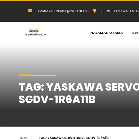
DIVARAYAPERKASA@INDO.NET.ID
JL. RS. FATMAWATI NO
HALAMAN UTAMA
SEK
TAG:
YASKAWA SERVO
SGDV-1R6A11B
HOME
TAG:
YASKAWA SERVO DRIVE SGDV-1R6A11B