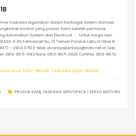
1B
 Drive Yaskawa digunakan dalam berbagai sistem otomasi
gkinkan kontrol yang presisi. Kami adalah pemasok
ang Automation System dan Electrical. Untuk harga dan
RKASA Jl. RS Fatmawati No.72 Taman Pondok Labu Lt.1 Blok B
68077 – 2904 0751 E-Mail: divarayaperkasa@indo.net.id Telp
n: 0812-8571-3183 Rany: 0813-8671-0925 Cynthia: 0813-8672-
ervo Drive SGDV-1R6A11B
YASKAWA SGDV-1R6A11B
6
PRODUK KAMI
,
YASKAWA SERVOPACK | SERVO MOTORS