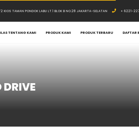
.72 KIOS TAMAN PONDOK LABU LT.1 BLOK B NO.28 JAKARTA-SELATAN
+ 6221-22
ILAS TENTANG KAMI
PRODUK KAMI
PRODUK TERBARU
DAFTAR 
 DRIVE