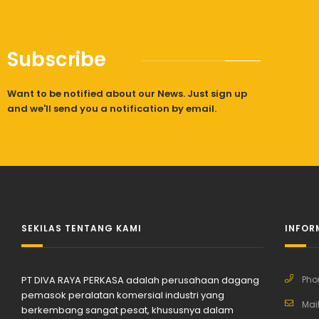
Subscribe
Want to be notified about our News. Just sign up
and we'll send you a notification by email.
SEKILAS TENTANG KAMI
INFOR
PT DIVA RAYA PERKASA adalah perusahaan dagang
Pho
pemasok peralatan komersial industri yang
Mail
berkembang sangat pesat, khususnya dalam