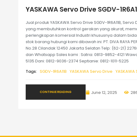
YASKAWA Servo Drive SGDV-1R6A1
Jual produk YASKAWA Servo Drive SGDV-1R6A11B, Servo
yang membutuhkan kontrol gerakan yang akurat, memun
perlengkapan komersial Industri khususnya dalam bid
stok barang hubungi kami dibawah ini: PT. DIVA RAYA PE
No.28 Cilandak 12450 Jakarta Selatan Telp: (62-21) 227
dan Whatsapp Sales kami : Satria: 0813-9852-4121 Wawa
5135 Dani: 0812-9036-2374 Septianie: 0812-1011-5225
Tags:
SGDV-1R6A11B
YASKAWA Servo Drive
YASKAWA S
CONTINUE READING
June 12, 2025
28