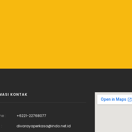
MASI KONTAK
ne :
+6221-22768077
 :
divarayaperkasa@indo.net.id