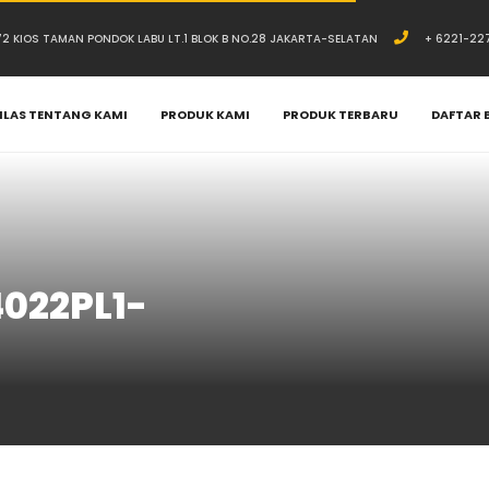
.72 KIOS TAMAN PONDOK LABU LT.1 BLOK B NO.28 JAKARTA-SELATAN
+ 6221-22
ILAS TENTANG KAMI
PRODUK KAMI
PRODUK TERBARU
DAFTAR 
022PL1-