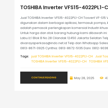
TOSHIBA Inverter VFS15-4022PL1-C
Jual TOSHIBA Inverter VFS15-4022PL1-CH Tosvert VF-S15 V
digunakan dalam berbagai aplikasi, termasuk pompa, kipa
adalah pemasok perlengkapan komersial Industri khus
Untuk harga dan stok barang hubungi kami dibawah ini:
Labu Lt.1 Blok B No.28 Cilandak 12450 Jakarta Selatan Tel
divarayaperkasa@indo.net.id Telp dan Whatsapp Sales k
0813-8671-0925 Cynthia: 0813-8672-5135 Dani: 0812-9036
Tags:
jual TOSHIBA Inverter VFS15-4022PL1-CH
Jual To
TOSHIBA Inverter VFS15-4022PL1-CH
TOSHIBA VF
CONTINUE READING
May 28, 2025
4