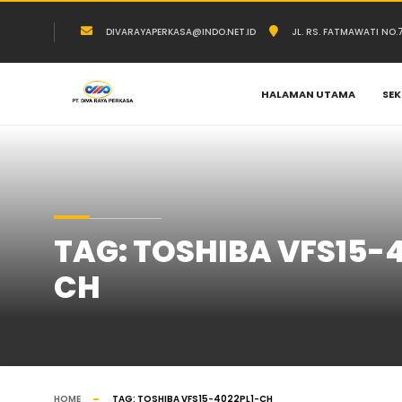
DIVARAYAPERKASA@INDO.NET.ID
JL. RS. FATMAWATI NO
HALAMAN UTAMA
SEK
TAG:
TOSHIBA VFS15-4
CH
HOME
TAG:
TOSHIBA VFS15-4022PL1-CH