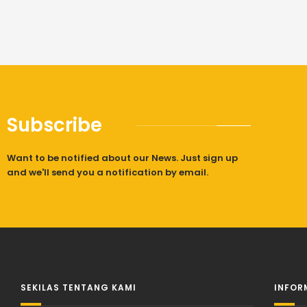
Subscribe
Want to be notified about our News. Just sign up
and we'll send you a notification by email.
SEKILAS TENTANG KAMI
INFOR