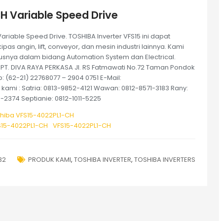
H Variable Speed Drive
ariable Speed Drive. TOSHIBA Inverter VFS15 ini dapat
s angin, lift, conveyor, dan mesin industri lainnya. Kami
usnya dalam bidang Automation System dan Electrical.
 PT. DIVA RAYA PERKASA Jl. RS Fatmawati No.72 Taman Pondok
p: (62-21) 22768077 – 2904 0751 E-Mail:
ami : Satria: 0813-9852-4121 Wawan: 0812-8571-3183 Rany:
-2374 Septianie: 0812-1011-5225
shiba VFS15-4022PL1-CH
S15-4022PL1-CH
VFS15-4022PL1-CH
32
PRODUK KAMI
,
TOSHIBA INVERTER
,
TOSHIBA INVERTERS