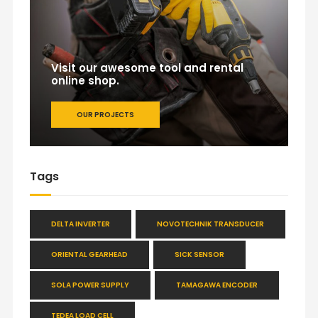
Visit our awesome tool and rental
online shop.
OUR PROJECTS
Tags
DELTA INVERTER
NOVOTECHNIK TRANSDUCER
ORIENTAL GEARHEAD
SICK SENSOR
SOLA POWER SUPPLY
TAMAGAWA ENCODER
TEDEA LOAD CELL