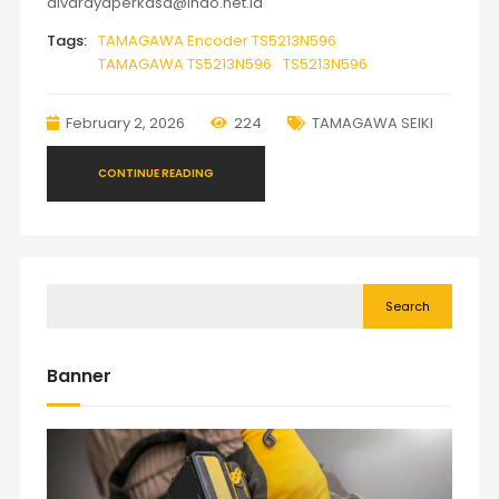
divarayaperkasa@indo.net.id
Tags:
TAMAGAWA Encoder TS5213N596
TAMAGAWA TS5213N596
TS5213N596
February 2, 2026
224
TAMAGAWA SEIKI
CONTINUE READING
Search
Banner