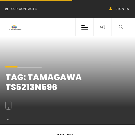
OUR CONTACTS
SIGN IN
TAG:
TAMAGAWA
TS5213N596