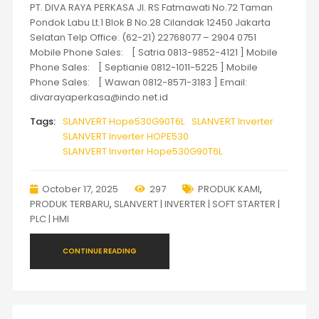
PT. DIVA RAYA PERKASA Jl. RS Fatmawati No.72 Taman
Pondok Labu Lt.1 Blok B No.28 Cilandak 12450 Jakarta
Selatan Telp Office: (62-21) 22768077 – 2904 0751
Mobile Phone Sales: [ Satria 0813-9852-4121 ] Mobile
Phone Sales: [ Septianie 0812-1011-5225 ] Mobile
Phone Sales: [ Wawan 0812-8571-3183 ] Email:
divarayaperkasa@indo.net.id
Tags:
SLANVERT Hope530G90T6L
SLANVERT Inverter
SLANVERT Inverter HOPE530
SLANVERT Inverter Hope530G90T6L
October 17, 2025
297
PRODUK KAMI
,
PRODUK TERBARU
,
SLANVERT | INVERTER | SOFT STARTER |
PLC | HMI
CONTINUE READING