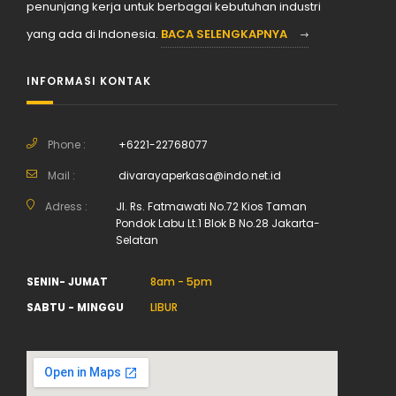
penunjang kerja untuk berbagai kebutuhan industri
yang ada di Indonesia.
BACA SELENGKAPNYA
INFORMASI KONTAK
Phone :
+6221-22768077
Mail :
divarayaperkasa@indo.net.id
Adress :
Jl. Rs. Fatmawati No.72 Kios Taman
Pondok Labu Lt.1 Blok B No.28 Jakarta-
Selatan
SENIN- JUMAT
8am - 5pm
SABTU - MINGGU
LIBUR