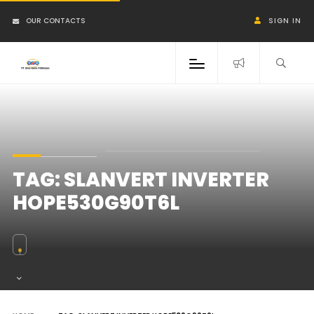
OUR CONTACTS
SIGN IN
TAG:
SLANVERT INVERTER
HOPE530G90T6L