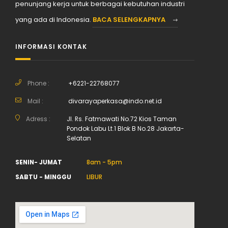
penunjang kerja untuk berbagai kebutuhan industri
yang ada di Indonesia.
BACA SELENGKAPNYA
INFORMASI KONTAK
Phone :
+6221-22768077
Mail :
divarayaperkasa@indo.net.id
Adress :
Jl. Rs. Fatmawati No.72 Kios Taman
Pondok Labu Lt.1 Blok B No.28 Jakarta-
Selatan
SENIN- JUMAT
8am - 5pm
SABTU - MINGGU
LIBUR