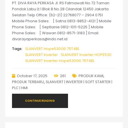
PT. DIVA RAYA PERKASA Jl. RS Fatmawati No.72 Taman
Pondok Labu Lt.1 Blok B No.28 Cilandak 12450 Jakarta
Selatan Telp Office: (62-21) 22768077 – 2904 0751
Mobile Phone Sales: [ Satria 0813-9852-4121 ] Mobile
Phone Sales: [ Septianie 0812-1011-5225 ] Mobile
Phone Sales: [ Wawan 0812-8571-3183 ] Email:
divarayaperkasa@indo.net.id
Tags:
SLANVERT Hope530G0.75T4BL
SLANVERT Inverter
SLANVERT Inverter HOPE530
SLANVERT Inverter Hope530G0.75T4BL
October 17, 2025
261
PRODUK KAMI
,
PRODUK TERBARU
,
SLANVERT | INVERTER | SOFT STARTER |
PLC | HMI
CONTINUE READING