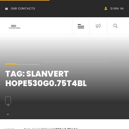
OUR CONTACTS
SIGN IN
TAG:
SLANVERT
HOPE530G0.75T4BL