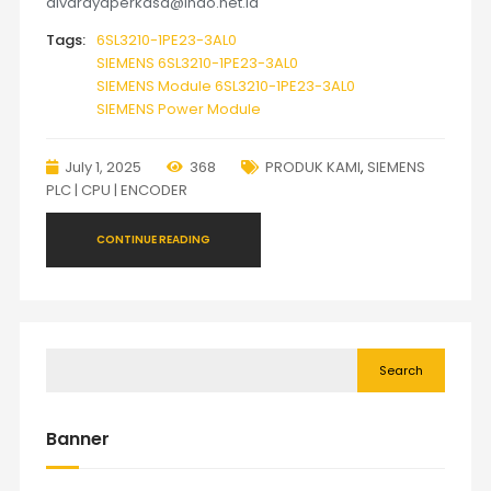
divarayaperkasa@indo.net.id
Tags:
6SL3210-1PE23-3AL0
SIEMENS 6SL3210-1PE23-3AL0
SIEMENS Module 6SL3210-1PE23-3AL0
SIEMENS Power Module
July 1, 2025
368
PRODUK KAMI
,
SIEMENS
PLC | CPU | ENCODER
CONTINUE READING
Search
Banner