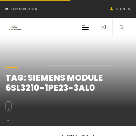
OUR CONTACTS
SIGN IN
TAG:
SIEMENS MODULE
6SL3210-1PE23-3AL0