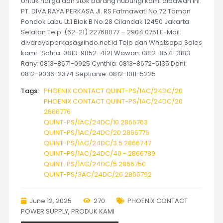
Untuk harga dan stok barang hubungi kami dibawah ini:
PT. DIVA RAYA PERKASA Jl. RS Fatmawati No.72 Taman
Pondok Labu Lt.1 Blok B No.28 Cilandak 12450 Jakarta
Selatan Telp: (62-21) 22768077 – 2904 0751 E-Mail:
divarayaperkasa@indo.net.id Telp dan Whatsapp Sales
kami : Satria: 0813-9852-4121 Wawan: 0812-8571-3183
Rany: 0813-8671-0925 Cynthia: 0813-8672-5135 Dani:
0812-9036-2374 Septianie: 0812-1011-5225
Tags:
PHOENIX CONTACT QUINT-PS/1AC/24DC/20
PHOENIX CONTACT QUINT-PS/1AC/24DC/20
2866776
QUINT-PS/1AC/24DC/10 2866763
QUINT-PS/1AC/24DC/20 2866776
QUINT-PS/1AC/24DC/3.5 2866747
QUINT-PS/1AC/24DC/40 - 2866789
QUINT-PS/1AC/24DC/5 2866750
QUINT-PS/3AC/24DC/20 2866792
June 12, 2025
270
PHOENIX CONTACT
POWER SUPPLY
,
PRODUK KAMI