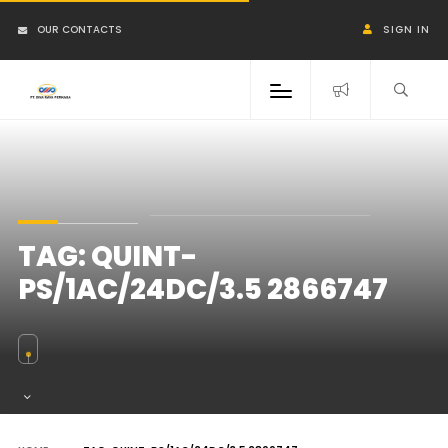
OUR CONTACTS
SIGN IN
TAG:
QUINT-
PS/1AC/24DC/3.5 2866747