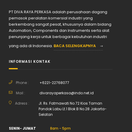
PT DIVA RAYA PERKASA adalah perusahaan dagang
pemasok peralatan komersial industri yang
berkembang sangat pesat, khususnya dalam bidang
Automation, Components dan Instruments serta alat
penunjang kerja untuk berbagai kebutuhan industri
yang ada di Indonesia.
BACA SELENGKAPNYA
INFORMASI KONTAK
Phone :
+6221-22768077
Mail :
divarayaperkasa@indo.net.id
Adress :
Jl. Rs. Fatmawati No.72 Kios Taman
Pondok Labu Lt.1 Blok B No.28 Jakarta-
Selatan
SENIN- JUMAT
8am - 5pm