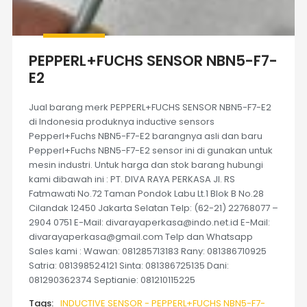
PEPPERL+FUCHS SENSOR NBN5-F7-
E2
Jual barang merk PEPPERL+FUCHS SENSOR NBN5-F7-E2
di Indonesia produknya inductive sensors
Pepperl+Fuchs NBN5-F7-E2 barangnya asli dan baru
Pepperl+Fuchs NBN5-F7-E2 sensor ini di gunakan untuk
mesin industri. Untuk harga dan stok barang hubungi
kami dibawah ini : PT. DIVA RAYA PERKASA Jl. RS
Fatmawati No.72 Taman Pondok Labu Lt.1 Blok B No.28
Cilandak 12450 Jakarta Selatan Telp: (62-21) 22768077 –
2904 0751 E-Mail: divarayaperkasa@indo.net.id E-Mail:
divarayaperkasa@gmail.com Telp dan Whatsapp
Sales kami : Wawan: 081285713183 Rany: 081386710925
Satria: 081398524121 Sinta: 081386725135 Dani:
081290362374 Septianie: 081210115225
Tags:
INDUCTIVE SENSOR - PEPPERL+FUCHS NBN5-F7-