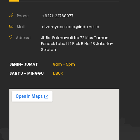
Phone :
+6221-22768077
Mail :
divarayaperkasa@indo.net.id
Adress :
Jl. Rs. Fatmawati No.72 Kios Taman
Pondok Labu Lt.1 Blok B No.28 Jakarta-
Selatan
SENIN- JUMAT
8am - 5pm
SABTU - MINGGU
LIBUR