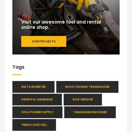
Visit our awesome tool and rental
online shop.
OUR PROJECTS
Tags
DELTA INVERTER
NOVOTECHNIK TRANSDUCER
ORIENTAL GEARHEAD
SICK SENSOR
SOLA POWER SUPPLY
TAMAGAWA ENCODER
TEDEA LOAD CELL