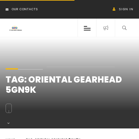
OUR CONTACTS
SIGN IN
TAG:
ORIENTAL GEARHEAD
5GN9K