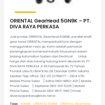
ORIENTAL GearHead 5GN9K – PT.
DIVA RAYA PERKASA
Jual produk ORIENTAL GearHead 5GN9K, parallel shaft
gear head ORIENTAL memperkuat torsi dengan
menggunakan rasio gir. Kami adalah pemasok
perlengkapan komersial Industri khususnya dalam
bidang Automation System dan Electrical. Untuk
harga dan stok barang hubungi kami dibawah ini: PT.
DIVA RAYA PERKASA Jl. RS Fatmawati No.72 Taman
Pondok Labu Lt.1 Blok B No.28 Cilandak 12450 Jakarta
Selatan Telp Office: (62-21) 22768077 – 2904 0751
Mobile Phone Sales: [ Satria 0813-9852-4121 ] Mobile
Phone Sales: [ Septianie 0812-1011-5225 ] Mobile
Phone Sales: [ Wawan 0812-8571-3183 ] Email:
divarayaperkasa@indo.net.id
Tags:
5GN9K
ORIENTAL 5GN9K
ORIENTAL GearHead