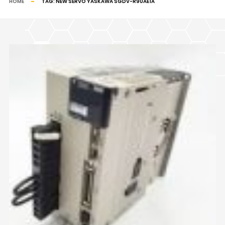
HOME
TAG:
NEW SERVO YASKAWA SGDV-R90AE1A