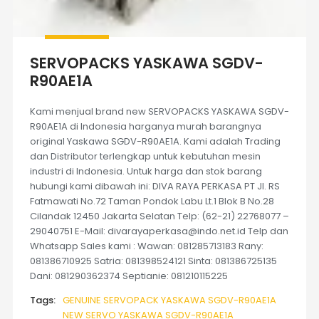
SERVOPACKS YASKAWA SGDV-
R90AE1A
Kami menjual brand new SERVOPACKS YASKAWA SGDV-
R90AE1A di Indonesia harganya murah barangnya
original Yaskawa SGDV-R90AE1A. Kami adalah Trading
dan Distributor terlengkap untuk kebutuhan mesin
industri di Indonesia. Untuk harga dan stok barang
hubungi kami dibawah ini: DIVA RAYA PERKASA PT Jl. RS
Fatmawati No.72 Taman Pondok Labu Lt.1 Blok B No.28
Cilandak 12450 Jakarta Selatan Telp: (62-21) 22768077 –
29040751 E-Mail: divarayaperkasa@indo.net.id Telp dan
Whatsapp Sales kami : Wawan: 081285713183 Rany:
081386710925 Satria: 081398524121 Sinta: 081386725135
Dani: 081290362374 Septianie: 081210115225
Tags:
GENUINE SERVOPACK YASKAWA SGDV-R90AE1A
NEW SERVO YASKAWA SGDV-R90AE1A