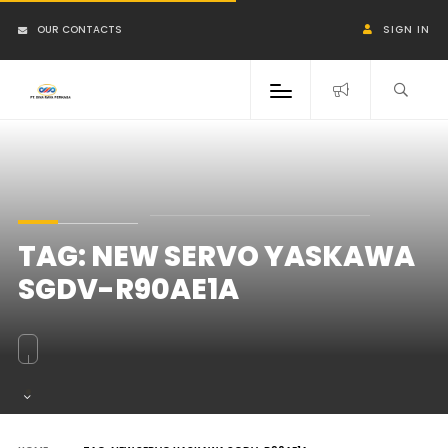
OUR CONTACTS
SIGN IN
TAG:
NEW SERVO YASKAWA
SGDV-R90AE1A