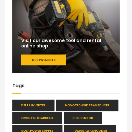
Visit our awesome tool and rental
online shop.
OUR PROJECTS
Tags
DELTA INVERTER
NOVOTECHNIK TRANSDUCER
ORIENTAL GEARHEAD
SICK SENSOR
SOLA POWER SUPPLY
TAMAGAWA ENCODER