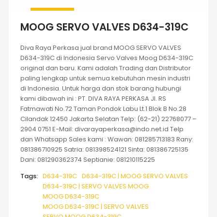
MOOG SERVO VALVES D634-319C
Diva Raya Perkasa jual brand MOOG SERVO VALVES
D634-319C di Indonesia Servo Valves Moog D634-319C
original dan baru. Kami adalah Trading dan Distributor
paling lengkap untuk semua kebutuhan mesin industri
di Indonesia. Untuk harga dan stok barang hubungi
kami dibawah ini : PT. DIVA RAYA PERKASA Jl. RS
Fatmawati No.72 Taman Pondok Labu Lt.1 Blok B No.28
Cilandak 12450 Jakarta Selatan Telp: (62-21) 22768077 –
2904 0751 E-Mail: divarayaperkasa@indo.net.id Telp
dan Whatsapp Sales kami : Wawan: 081285713183 Rany:
081386710925 Satria: 081398524121 Sinta: 081386725135
Dani: 081290362374 Septianie: 081210115225
Tags:
D634-319C
D634-319C | MOOG SERVO VALVES
D634-319C | SERVO VALVES MOOG
MOOG D634-319C
MOOG D634-319C | SERVO VALVES
SERVO MOOG D634-319C