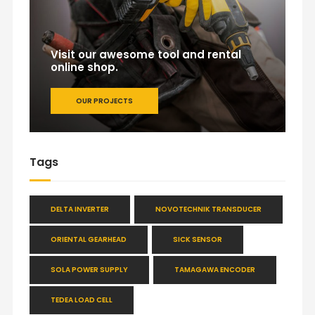
Visit our awesome tool and rental
online shop.
OUR PROJECTS
Tags
DELTA INVERTER
NOVOTECHNIK TRANSDUCER
ORIENTAL GEARHEAD
SICK SENSOR
SOLA POWER SUPPLY
TAMAGAWA ENCODER
TEDEA LOAD CELL