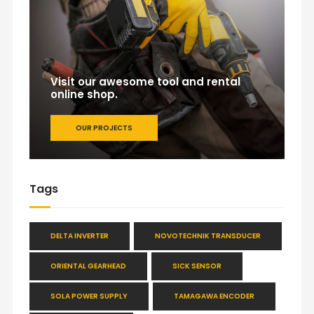
Visit our awesome tool and rental
online shop.
OUR PROJECTS
Tags
DELTA INVERTER
NOVOTECHNIK TRANSDUCER
ORIENTAL GEARHEAD
SICK SENSOR
SOLA POWER SUPPLY
TAMAGAWA ENCODER