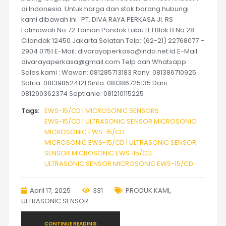
di Indonesia. Untuk harga dan stok barang hubungi
kami dibawah ini : PT. DIVA RAYA PERKASA Jl. RS
Fatmawati No.72 Taman Pondok Labu Lt.1 Blok B No.28
Cilandak 12450 Jakarta Selatan Telp: (62-21) 22768077 –
2904 0751 E-Mail: divarayaperkasa@indo.net.id E-Mail:
divarayaperkasa@gmail.com Telp dan Whatsapp
Sales kami : Wawan: 081285713183 Rany: 081386710925
Satria: 081398524121 Sinta: 081386725135 Dani:
081290362374 Septianie: 081210115225
Tags:
EWS-15/CD | MICROSONIC SENSORS
EWS-15/CD | ULTRASONIC SENSOR MICROSONIC
MICROSONIC EWS-15/CD
MICROSONIC EWS-15/CD | ULTRASONIC SENSOR
SENSOR MICROSONIC EWS-15/CD
ULTRASONIC SENSOR MICROSONIC EWS-15/CD
April 17, 2025
331
PRODUK KAMI
,
ULTRASONIC SENSOR
CONTINUE READING