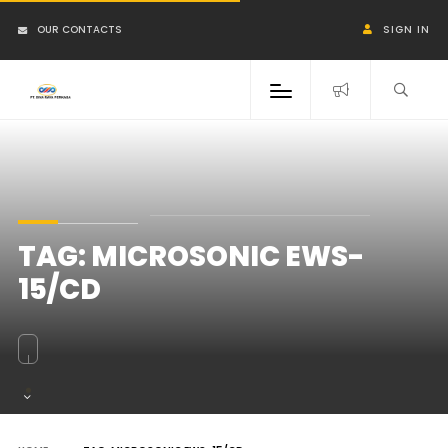
OUR CONTACTS
SIGN IN
TAG:
MICROSONIC EWS-
15/CD