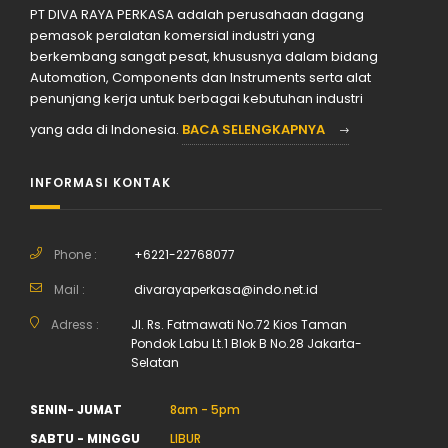
PT DIVA RAYA PERKASA adalah perusahaan dagang
pemasok peralatan komersial industri yang
berkembang sangat pesat, khususnya dalam bidang
Automation, Components dan Instruments serta alat
penunjang kerja untuk berbagai kebutuhan industri
yang ada di Indonesia.
BACA SELENGKAPNYA
INFORMASI KONTAK
Phone :
+6221-22768077
Mail :
divarayaperkasa@indo.net.id
Adress :
Jl. Rs. Fatmawati No.72 Kios Taman
Pondok Labu Lt.1 Blok B No.28 Jakarta-
Selatan
SENIN- JUMAT
8am - 5pm
SABTU - MINGGU
LIBUR