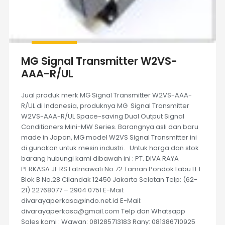
MG Signal Transmitter W2VS-
AAA-R/UL
Jual produk merk MG Signal Transmitter W2VS-AAA-
R/UL di Indonesia, produknya MG Signal Transmitter
W2VS-AAA-R/UL Space-saving Dual Output Signal
Conditioners Mini-MW Series. Barangnya asli dan baru
made in Japan, MG model W2VS Signal Transmitter ini
di gunakan untuk mesin industri. Untuk harga dan stok
barang hubungi kami dibawah ini : PT. DIVA RAYA
PERKASA Jl. RS Fatmawati No.72 Taman Pondok Labu Lt.1
Blok B No.28 Cilandak 12450 Jakarta Selatan Telp: (62-
21) 22768077 – 2904 0751 E-Mail:
divarayaperkasa@indo.net.id E-Mail:
divarayaperkasa@gmail.com Telp dan Whatsapp
Sales kami : Wawan: 081285713183 Rany: 081386710925