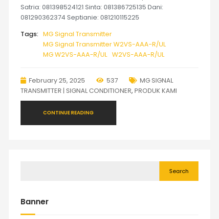
Satria: 081398524121 Sinta: 081386725135 Dani:
081290362374 Septianie: 081210115225
Tags:
MG Signal Transmitter
MG Signal Transmitter W2VS-AAA-R/UL
MG W2VS-AAA-R/UL
W2VS-AAA-R/UL
February 25, 2025
537
MG SIGNAL
TRANSMITTER | SIGNAL CONDITIONER
,
PRODUK KAMI
CONTINUE READING
Search
Banner