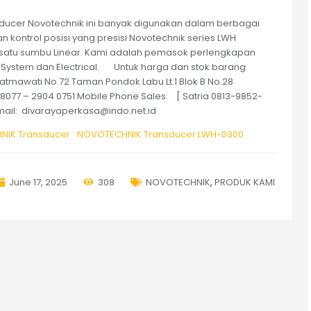
ducer Novotechnik ini banyak digunakan dalam berbagai
 kontrol posisi yang presisi Novotechnik series LWH
satu sumbu Linear. Kami adalah pemasok perlengkapan
 System dan Electrical. Untuk harga dan stok barang
Fatmawati No.72 Taman Pondok Labu Lt.1 Blok B No.28
768077 – 2904 0751 Mobile Phone Sales: [ Satria 0813-9852-
mail: divarayaperkasa@indo.net.id
IK Transducer
NOVOTECHNIK Transducer LWH-0300
June 17, 2025
308
NOVOTECHNIK
,
PRODUK KAMI