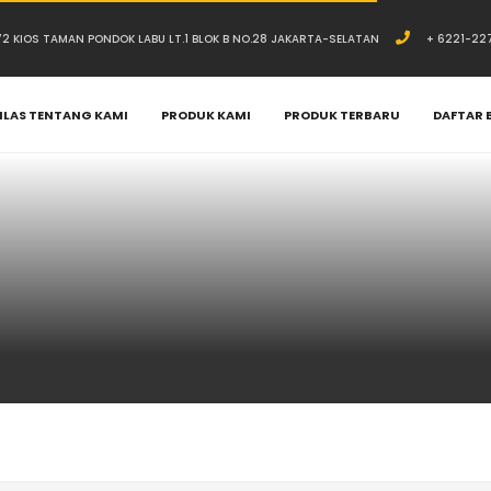
.72 KIOS TAMAN PONDOK LABU LT.1 BLOK B NO.28 JAKARTA-SELATAN
+ 6221-22
ILAS TENTANG KAMI
PRODUK KAMI
PRODUK TERBARU
DAFTAR 