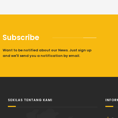
Subscribe
Want to be notified about our News. Just sign up
and we'll send you a notification by email.
SEKILAS TENTANG KAMI
INFOR