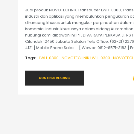
Jual produk NOVOTECHNIK Transducer LWH-0300, Trans
industri dan aplikasi yang membutuhkan pengukuran dan
dirancang khusus untuk mengukur perpindahan dalam 
komersial Industri khususnya dalam bidang Automation
hubungi kami dibawah ini: PT. DIVA RAYA PERKASA Jl. RS 
Cilandak 12450 Jakarta Selatan Telp Office: (62-21) 22
4121 ] Mobile Phone Sales: [ Wawan 0812-8571-3183 ] E
Tags:
LWH-0300
NOVOTECHNIK LWH-0300
NOVOTECHN
CONTINUE READING