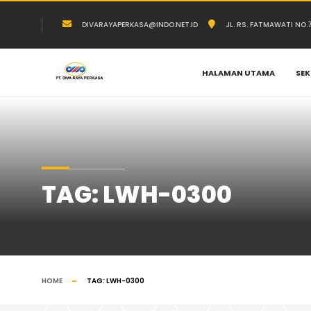
DIVARAYAPERKASA@INDO.NET.ID
JL. RS. FATMAWATI NO
HALAMAN UTAMA
SEK
TAG:
LWH-0300
HOME
TAG:
LWH-0300