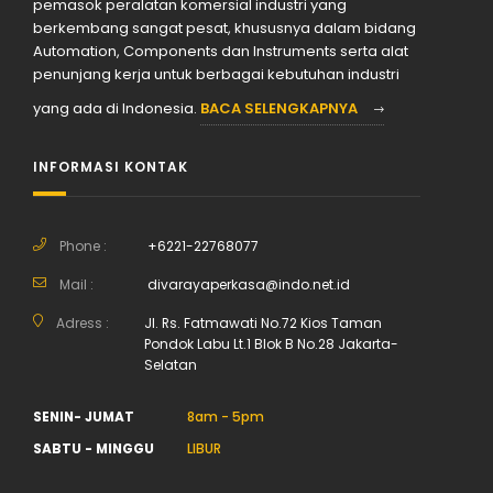
pemasok peralatan komersial industri yang
berkembang sangat pesat, khususnya dalam bidang
Automation, Components dan Instruments serta alat
penunjang kerja untuk berbagai kebutuhan industri
yang ada di Indonesia.
BACA SELENGKAPNYA
INFORMASI KONTAK
Phone :
+6221-22768077
Mail :
divarayaperkasa@indo.net.id
Adress :
Jl. Rs. Fatmawati No.72 Kios Taman
Pondok Labu Lt.1 Blok B No.28 Jakarta-
Selatan
SENIN- JUMAT
8am - 5pm
SABTU - MINGGU
LIBUR