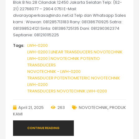
Blok B No.28 Cilandak 12450 Jakarta Selatan Telp: (62-
21) 22768077 – 2904 0751 E-Mail:
divarayaperkasa@indo.net.id Telp dan Whatsapp Sales
kami : Wawan: 081285713183 Rany: 081386710925 Satria:
081398524121 Sinta: 081386725135 Dani: 081290362374
Septianie: 081210115225
Tags:
LWH-0200
LWH-0200 | LINEAR TRANSDUCERS NOVOTECHNIK
LWH-0200 | NOVOTECHNIK POTENTIO
TRANSDUCERS
NOVOTECHNIK - LWH-0200
TRANSDUCER POTENTIOMETERIC NOVOTECHNIK
LWH-0200
TRANSDUCERS NOVOTECHNIK LWH-0200
April 21, 2025
263
NOVOTECHNIK
,
PRODUK
KAMI
CONTINUE READING