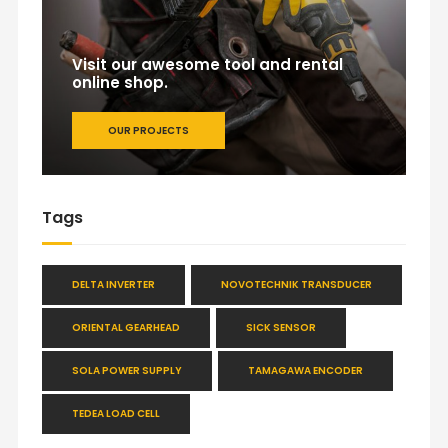
Visit our awesome tool and rental
online shop.
OUR PROJECTS
Tags
DELTA INVERTER
NOVOTECHNIK TRANSDUCER
ORIENTAL GEARHEAD
SICK SENSOR
SOLA POWER SUPPLY
TAMAGAWA ENCODER
TEDEA LOAD CELL