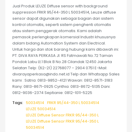
Jual Produk LEUZE Diffuse sensor with background
suppression FRKR 95/44-350 L 50034514, Leuze diffuse
sensor dapat digunakan sebagai bagian dari sistem
kontrol otomatis, seperti sistem penghenti otomatis
atau sistem penggerak otomatis. Kami adalah
pemasok perlengkapan komersial Industri khususnya
dalam bidang Automation System dan Electrical.
Untuk harga dan stok barang hubungi kami dibawah ini:
PT. DIVA RAYA PERKASA Jl. RS Fatmawati No.72 Taman
Pondok Labu Lt.1 Blok B No.28 Cilandak 12450 Jakarta
Selatan Telp: (62-21) 22768077 – 2904 0751 E-Mail:
divarayaperkasa@indo.net.id Telp dan Whatsapp Sales
kami : Satria: 0813-9852-4121 Wawan: 0812-8571-3183
Rany: 0813-8671-0925 Cynthia: 0813-8672-5135 Dani:
0812-9036-2374 Septianie: 0812-1011-5225
Tags:
50034514
FRKR 95/44-350 L 50034514
LEUZE 50034514
LEUZE Diffuse Sensor FRKR 95/44-350 L
LEUZE Diffuse Sensor FRKR 95/44-350 L
50034514