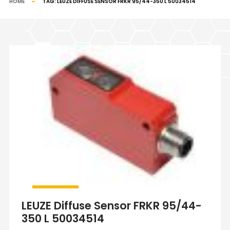
HOME
TAG:
LEUZE DIFFUSE SENSOR FRKR 95/44-350 L 50034514
LEUZE Diffuse Sensor FRKR 95/44-
350 L 50034514