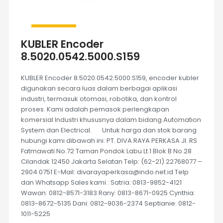
KUBLER Encoder
8.5020.0542.5000.S159
KUBLER Encoder 8.5020.0542.5000.S159, encoder kubler
digunakan secara luas dalam berbagai aplikasi
industri, termasuk otomasi, robotika, dan kontrol
proses. Kami adalah pemasok perlengkapan
komersial Industri khususnya dalam bidang Automation
System dan Electrical. Untuk harga dan stok barang
hubungi kami dibawah ini: PT. DIVA RAYA PERKASA Jl. RS
Fatmawati No.72 Taman Pondok Labu Lt.1 Blok B No.28
Cilandak 12450 Jakarta Selatan Telp: (62-21) 22768077 –
2904 0751 E-Mail: divarayaperkasa@indo.net.id Telp
dan Whatsapp Sales kami : Satria: 0813-9852-4121
Wawan: 0812-8571-3183 Rany: 0813-8671-0925 Cynthia:
0813-8672-5135 Dani: 0812-9036-2374 Septianie: 0812-
1011-5225