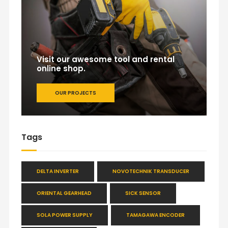
Visit our awesome tool and rental
online shop.
OUR PROJECTS
Tags
DELTA INVERTER
NOVOTECHNIK TRANSDUCER
ORIENTAL GEARHEAD
SICK SENSOR
SOLA POWER SUPPLY
TAMAGAWA ENCODER