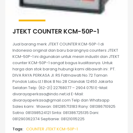
JTEKT COUNTER KCM-50P-1
Jual barang merk JTEKT COUNTER KCM-50P-1 di
Indonesia original dan baru barangnya counters JTEKT
KCM-50P-1 ini digunakan untuk mesin industri dan JTEKT
counter KCM-50P-1 sangat bagus kualitasnya. Untuk
harga dan stok barang hubungi kami dibawah ini : PT.
DIVA RAYA PERKASA Jl. RS Fatmawati No.72 Taman
Pondok Labu Lt.1 Blok B No.28 Cilandak 12450 Jakarta
Selatan Telp: (62-21) 22768077 – 2904 0751 E-Mail:
divarayaperkasa@indo.net.id E-Mail:
divarayaperkasa@gmail.com Telp dan Whatsapp
Sales kami : Wawan: 081285713183 Rany: 081386710925
Satria: 081398524121 Sinta: 081386725135 Dani:
081290362374 Septianie: 081210115225
Tags:
COUNTER JTEKT KCM-50P-1