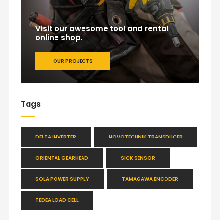
Visit our awesome tool and rental
online shop.
OUR PROJECTS
Tags
DELTA INVERTER
NOVOTECHNIK TRANSDUCER
ORIENTAL GEARHEAD
SICK SENSOR
SOLA POWER SUPPLY
TAMAGAWA ENCODER
TEDEA LOAD CELL