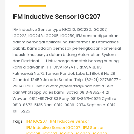
IFM Inductive Sensor IGC207
IFM Inductive Sensor type IGC210, IGC232, IGC207,
IGC223, IGC248, IGC205, IGC259, IFM sensor digunakan
dalam berbagai aplikasi industri termasuk Otomatisasi
pabrik. Kami adalah pemasok perlengkapan komersial
Industri khususnya dalam bidang Automation System
dan Electrical. Untuk harga dan stok barang hubungi
kami dibawah ini: PT. DIVA RAYA PERKASA Jl. RS
Fatmawati No.72 Taman Pondok Labu Lt.1 Blok B No.28
Cilandak 12450 Jakarta Selatan Telp: (62-21) 22768077 –
2904 0751 E-Mail: divarayaperkasa@indo.net.id Telp
dan Whatsapp Sales kami : Satria: 0813-9852-4121
Wawan: 0812-8571-3183 Rany: 0813-8671-0925 Cynthia:
0813-8672-5135 Dani: 0812-9036-2374 Septianie: 0812-
1011-5225
Tags:
IFM IGC207
IFM Inductive Sensor
IFM Inductive Sensor IGC207
IFM Sensor
IGC205
IGC207
IGC210
IGC223
IGC232