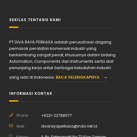
SEKILAS TENTANG KAMI
PT DIVA RAYA PERKASA adalah perusahaan dagang
pemasok peralatan komersial industri yang
berkembang sangat pesat, khususnya dalam bidang
Automation, Components dan Instruments serta alat
penunjang kerja untuk berbagai kebutuhan industri
yang ada di Indonesia.
BACA SELENGKAPNYA
INFORMASI KONTAK
Phone :
+6221-22768077
Mail :
divarayaperkasa@indo.net.id
Adress :
Jl. Rs. Fatmawati No.72 Kios Taman