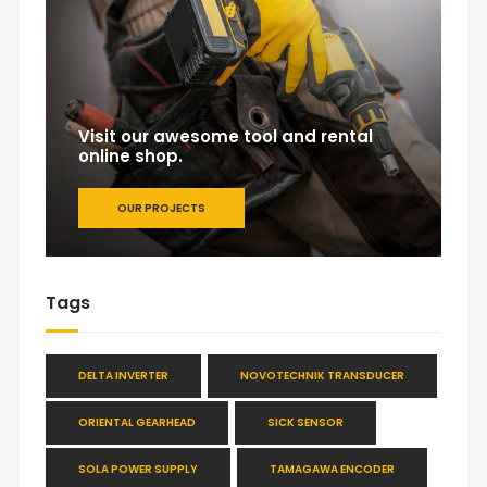
Visit our awesome tool and rental
online shop.
OUR PROJECTS
Tags
DELTA INVERTER
NOVOTECHNIK TRANSDUCER
ORIENTAL GEARHEAD
SICK SENSOR
SOLA POWER SUPPLY
TAMAGAWA ENCODER