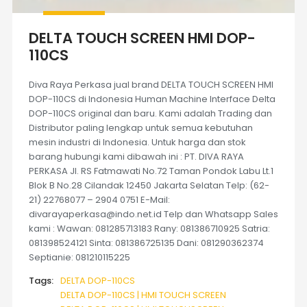
DELTA TOUCH SCREEN HMI DOP-
110CS
Diva Raya Perkasa jual brand DELTA TOUCH SCREEN HMI
DOP-110CS di Indonesia Human Machine Interface Delta
DOP-110CS original dan baru. Kami adalah Trading dan
Distributor paling lengkap untuk semua kebutuhan
mesin industri di Indonesia. Untuk harga dan stok
barang hubungi kami dibawah ini : PT. DIVA RAYA
PERKASA Jl. RS Fatmawati No.72 Taman Pondok Labu Lt.1
Blok B No.28 Cilandak 12450 Jakarta Selatan Telp: (62-
21) 22768077 – 2904 0751 E-Mail:
divarayaperkasa@indo.net.id Telp dan Whatsapp Sales
kami : Wawan: 081285713183 Rany: 081386710925 Satria:
081398524121 Sinta: 081386725135 Dani: 081290362374
Septianie: 081210115225
Tags:
DELTA DOP-110CS
DELTA DOP-110CS | HMI TOUCH SCREEN