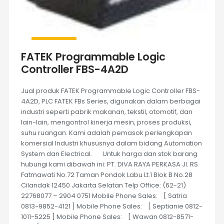
FATEK Programmable Logic
Controller FBS-4A2D
Jual produk FATEK Programmable Logic Controller FBS-
4A2D, PLC FATEK FBs Series, digunakan dalam berbagai
industri seperti pabrik makanan, tekstil, otomotif, dan
lain-lain, mengontrol kinerja mesin, proses produksi,
suhu ruangan. Kami adalah pemasok perlengkapan
komersial Industri khususnya dalam bidang Automation
System dan Electrical. Untuk harga dan stok barang
hubungi kami dibawah ini: PT. DIVA RAYA PERKASA Jl. RS
Fatmawati No.72 Taman Pondok Labu Lt.1 Blok B No.28
Cilandak 12450 Jakarta Selatan Telp Office: (62-21)
22768077 – 2904 0751 Mobile Phone Sales: [ Satria
0813-9852-4121 ] Mobile Phone Sales: [ Septianie 0812-
1011-5225 ] Mobile Phone Sales: [ Wawan 0812-8571-