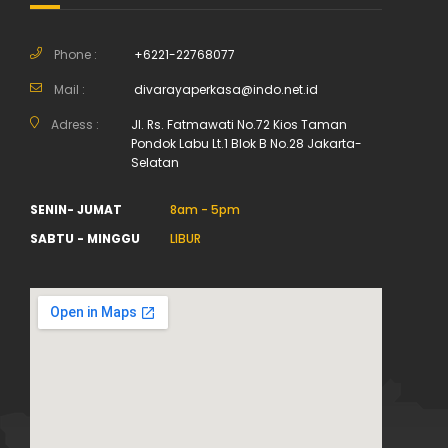
Phone :
+6221-22768077
Mail :
divarayaperkasa@indo.net.id
Adress :
Jl. Rs. Fatmawati No.72 Kios Taman
Pondok Labu Lt.1 Blok B No.28 Jakarta-
Selatan
SENIN- JUMAT
8am - 5pm
SABTU - MINGGU
LIBUR