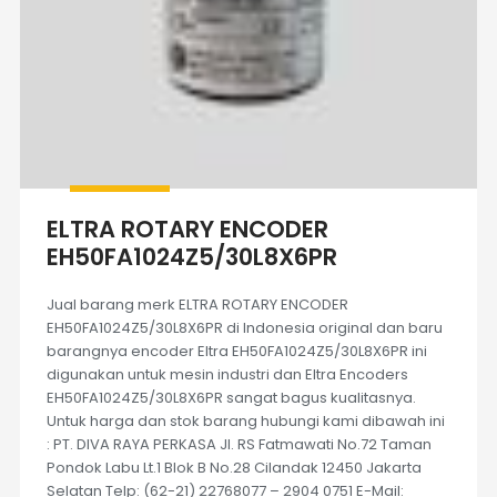
ELTRA ROTARY ENCODER
EH50FA1024Z5/30L8X6PR
Jual barang merk ELTRA ROTARY ENCODER
EH50FA1024Z5/30L8X6PR di Indonesia original dan baru
barangnya encoder Eltra EH50FA1024Z5/30L8X6PR ini
digunakan untuk mesin industri dan Eltra Encoders
EH50FA1024Z5/30L8X6PR sangat bagus kualitasnya.
Untuk harga dan stok barang hubungi kami dibawah ini
: PT. DIVA RAYA PERKASA Jl. RS Fatmawati No.72 Taman
Pondok Labu Lt.1 Blok B No.28 Cilandak 12450 Jakarta
Selatan Telp: (62-21) 22768077 – 2904 0751 E-Mail: