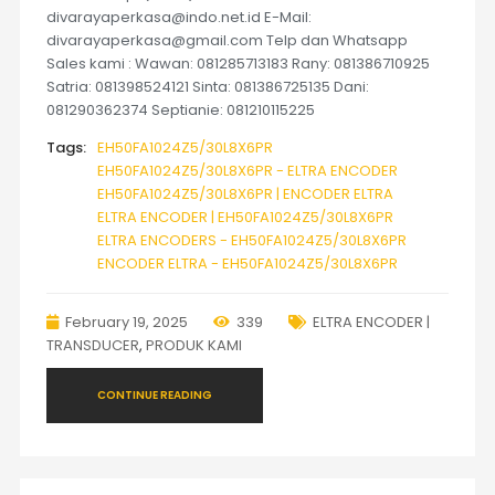
divarayaperkasa@indo.net.id E-Mail:
divarayaperkasa@gmail.com Telp dan Whatsapp
Sales kami : Wawan: 081285713183 Rany: 081386710925
Satria: 081398524121 Sinta: 081386725135 Dani:
081290362374 Septianie: 081210115225
Tags:
EH50FA1024Z5/30L8X6PR
EH50FA1024Z5/30L8X6PR - ELTRA ENCODER
EH50FA1024Z5/30L8X6PR | ENCODER ELTRA
ELTRA ENCODER | EH50FA1024Z5/30L8X6PR
ELTRA ENCODERS - EH50FA1024Z5/30L8X6PR
ENCODER ELTRA - EH50FA1024Z5/30L8X6PR
February 19, 2025
339
ELTRA ENCODER |
TRANSDUCER
,
PRODUK KAMI
CONTINUE READING