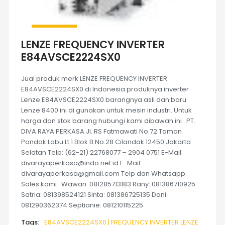
LENZE FREQUENCY INVERTER
E84AVSCE2224SX0
Jual produk merk LENZE FREQUENCY INVERTER
E84AVSCE2224SX0 di Indonesia produknya inverter
Lenze E84AVSCE2224SX0 barangnya asli dan baru
Lenze 8400 ini di gunakan untuk mesin industri. Untuk
harga dan stok barang hubungi kami dibawah ini : PT.
DIVA RAYA PERKASA Jl. RS Fatmawati No.72 Taman
Pondok Labu Lt.1 Blok B No.28 Cilandak 12450 Jakarta
Selatan Telp: (62-21) 22768077 – 2904 0751 E-Mail:
divarayaperkasa@indo.net.id E-Mail:
divarayaperkasa@gmail.com Telp dan Whatsapp
Sales kami : Wawan: 081285713183 Rany: 081386710925
Satria: 081398524121 Sinta: 081386725135 Dani:
081290362374 Septianie: 081210115225
Tags:
E84AVSCE2224SX0 | FREQUENCY INVERTER LENZE