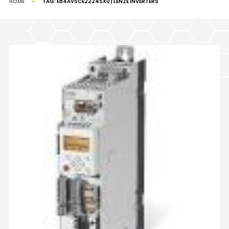
HOME
TAG:
E84AVSCE2224SX0 | LENZE INVERTERS