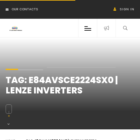
OUR CONTACTS
SIGN IN
TAG:
E84AVSCE2224SX0 |
LENZE INVERTERS