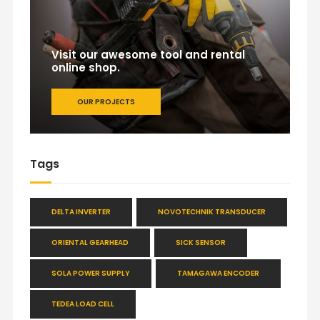
Visit our awesome tool and rental
online shop.
OUR PROJECTS
Tags
DELTA INVERTER
NOVOTECHNIK TRANSDUCER
ORIENTAL GEARHEAD
SICK SENSOR
SOLA POWER SUPPLY
TAMAGAWA ENCODER
TEDEA LOAD CELL