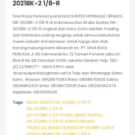
2021BK-2 1/8-R
Diva Raya Perkasa jual brand SUNTES HYDRAULIC BRAKES
DB-2021BK-2 1/8-R di Indonesia Disc Brake Suntes DB-
2021BK-2 1/8-R original dan baru. Kami adalah Trading
dan Distributor paling lengkap untuk semua kebutuhan
mesin industri di Indonesia. Untuk harga dan stok
barang hubungi kami dibawah ini : PT. DIVA RAYA
PERKASA Jl. RS Fatmawati No.72 Taman Pondok Labu Lt.1
Blok B No.28 Cilandak 12450 Jakarta Selatan Telp: (62-
21) 22768077 – 2904 0751 E-Mail:
divarayaperkasa@indo.net.id Telp dan Whatsapp Sales
kami : Wawan: 081285713183 Rany: 081386710925 Satria:
081398524121 Sinta: 081386725135 Dani: 081290362374
Septianie: 081210115225
Tags:
BRAKE SUNTES DB-2021BK-2 1/8-R
DB-2021BK-2 1/8-R
DB-2021BK-2 1/8-R | DISC BRAKE SUNTES
DB-2021BK-2 1/8-R | SUNTES BRAKES
HYDRAULIC BRAKE | SUNTES DB-2021BK-2 1/8-R
SUNTES BRAKE DB-2021BK-2 1/8-R