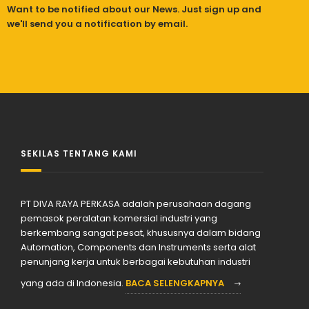
Want to be notified about our News. Just sign up and
we'll send you a notification by email.
SEKILAS TENTANG KAMI
PT DIVA RAYA PERKASA adalah perusahaan dagang
pemasok peralatan komersial industri yang
berkembang sangat pesat, khususnya dalam bidang
Automation, Components dan Instruments serta alat
penunjang kerja untuk berbagai kebutuhan industri
yang ada di Indonesia.
BACA SELENGKAPNYA