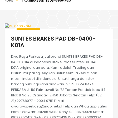
HOME
TAG:
BRAKE SUNTES DB-0400-K01A
SUNTES BRAKES PAD DB-0400-
K01A
Diva Raya Perkasa jual brand SUNTES BRAKES PAD DB-
0400-K01A di Indonesia Brake Pads Suntes DB-0400-
K01A original dan baru. Kami adalah Trading dan
Distributor paling lengkap untuk semua kebutuhan
mesin industri di Indonesia. Untuk harga dan stok
barang hubungi kami dibawah ini : PT. DIVA RAYA
PERKASA Jl. RS Fatmawati No.72 Taman Pondok Labu Lt.1
Blok B No.28 Cilandak 12450 Jakarta Selatan Telp: (62-
21) 22768077 – 2904 0751 E-Mail:
divarayaperkasa@indo.net.id Telp dan Whatsapp Sales
kami : Wawan: 081285713183 Rany: 081386710925 Satria:
081398524121 Sinta: 081386725135 Dani: 081290362374