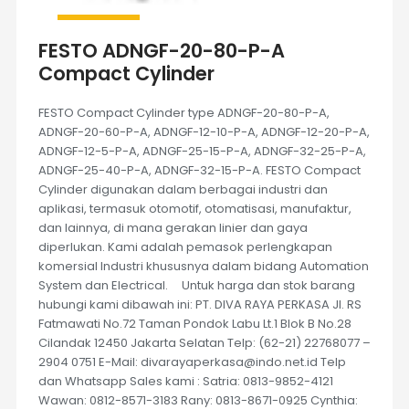
FESTO ADNGF-20-80-P-A
Compact Cylinder
FESTO Compact Cylinder type ADNGF-20-80-P-A,
ADNGF-20-60-P-A, ADNGF-12-10-P-A, ADNGF-12-20-P-A,
ADNGF-12-5-P-A, ADNGF-25-15-P-A, ADNGF-32-25-P-A,
ADNGF-25-40-P-A, ADNGF-32-15-P-A. FESTO Compact
Cylinder digunakan dalam berbagai industri dan
aplikasi, termasuk otomotif, otomatisasi, manufaktur,
dan lainnya, di mana gerakan linier dan gaya
diperlukan. Kami adalah pemasok perlengkapan
komersial Industri khususnya dalam bidang Automation
System dan Electrical. Untuk harga dan stok barang
hubungi kami dibawah ini: PT. DIVA RAYA PERKASA Jl. RS
Fatmawati No.72 Taman Pondok Labu Lt.1 Blok B No.28
Cilandak 12450 Jakarta Selatan Telp: (62-21) 22768077 –
2904 0751 E-Mail: divarayaperkasa@indo.net.id Telp
dan Whatsapp Sales kami : Satria: 0813-9852-4121
Wawan: 0812-8571-3183 Rany: 0813-8671-0925 Cynthia: