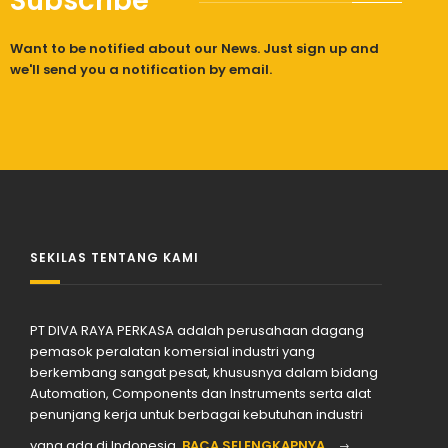
Subscribe
Want to be notified about our News. Just sign up and
we'll send you a notification by email.
SEKILAS TENTANG KAMI
PT DIVA RAYA PERKASA adalah perusahaan dagang
pemasok peralatan komersial industri yang
berkembang sangat pesat, khususnya dalam bidang
Automation, Components dan Instruments serta alat
penunjang kerja untuk berbagai kebutuhan industri
yang ada di Indonesia.
BACA SELENGKAPNYA