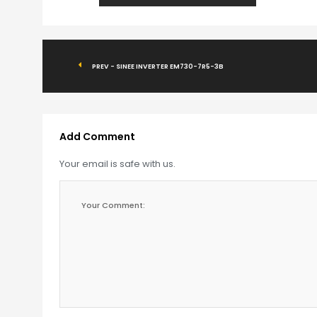
PREV - SINEE INVERTER EM730-7R5-3B
Add Comment
Your email is safe with us.