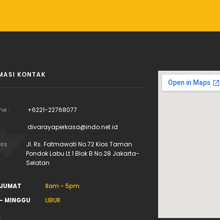
MASI KONTAK
ne :
+6221-22768077
 :
divarayaperkasa@indo.net.id
ss :
Jl. Rs. Fatmawati No.72 Kios Taman
Pondok Labu Lt.1 Blok B No.28 Jakarta-
Selatan
 JUMAT
8am - 5pm
- MINGGU
LIBUR