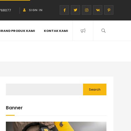
SIGN IN
768077
BRAND PRODUK KAMI
KONTAK KAMI
Search
Banner