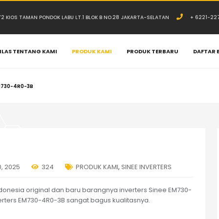
.72 KIOS TAMAN PONDOK LABU LT.1 BLOK B NO.28 JAKARTA-SELATAN
+ 6221-22
ILAS TENTANG KAMI
PRODUK KAMI
PRODUK TERBARU
DAFTAR 
EM730-4R0-3B
0, 2025
324
PRODUK KAMI
,
SINEE INVERTERS
ndonesia original dan baru barangnya inverters Sinee EM730-
verters EM730-4R0-3B sangat bagus kualitasnya.
: