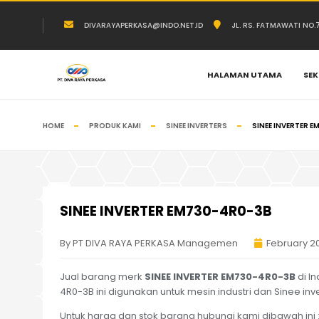
DIVARAYAPERKASA@INDO.NET.ID
JL. RS. FATMAWATI NO
HALAMAN UTAMA
SEK
HOME
PRODUK KAMI
SINEE INVERTERS
SINEE INVERTER 
SINEE INVERTER EM730-4R0-3B
By PT DIVA RAYA PERKASA Managemen
February 2
Jual barang merk
SINEE INVERTER EM730-4R0-3B
di I
4R0-3B ini digunakan untuk mesin industri dan Sinee in
Untuk harga dan stok barang hubungi kami dibawah ini 