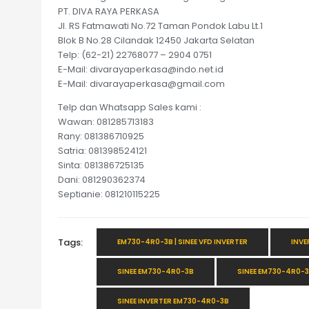
PT. DIVA RAYA PERKASA
Jl. RS Fatmawati No.72 Taman Pondok Labu Lt.1
Blok B No.28 Cilandak 12450 Jakarta Selatan
Telp: (62-21) 22768077 – 2904 0751
E-Mail: divarayaperkasa@indo.net.id
E-Mail: divarayaperkasa@gmail.com
Telp dan Whatsapp Sales kami :
Wawan: 081285713183
Rany: 081386710925
Satria: 081398524121
Sinta: 081386725135
Dani: 081290362374
Septianie: 081210115225
Tags:
EM730-4R0-3B | SINEE VFD INVERTER
INVE
SINEE EM730-4R0-3B
SINEE EM730-4R0-3B
SINEE INVERTER EM730-4R0-3B