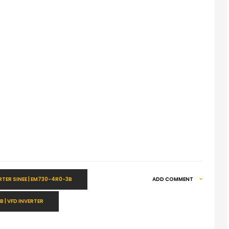
RTER SINEE | EM730-4R0-3B
ADD COMMENT
 | VFD INVERTER