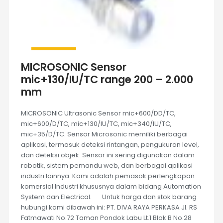
MICROSONIC Sensor
mic+130/IU/TC range 200 – 2.000
mm
MICROSONIC Ultrasonic Sensor mic+600/DD/TC,
mic+600/D/TC, mic+130/IU/TC, mic+340/IU/TC,
mic+35/D/TC. Sensor Microsonic memiliki berbagai
aplikasi, termasuk deteksi rintangan, pengukuran level,
dan deteksi objek. Sensor ini sering digunakan dalam
robotik, sistem pemandu web, dan berbagai aplikasi
industri lainnya. Kami adalah pemasok perlengkapan
komersial Industri khususnya dalam bidang Automation
System dan Electrical. Untuk harga dan stok barang
hubungi kami dibawah ini: PT. DIVA RAYA PERKASA Jl. RS
Fatmawati No.72 Taman Pondok Labu Lt.1 Blok B No.28