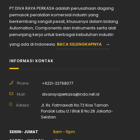
PT DIVA RAYA PERKASA adalah perusahaan dagang
pemasok peralatan komersial industri yang
berkembang sangat pesat, khususnya dalam bidang
Automation, Components dan Instruments serta alat
penunjang kerja untuk berbagai kebutuhan industri
yang ada di Indonesia.
BACA SELENGKAPNYA
INFORMASI KONTAK
Phone :
+6221-22768077
Mail :
divarayaperkasa@indo.net.id
Adress :
Jl. Rs. Fatmawati No.72 Kios Taman
Pondok Labu Lt.1 Blok B No.28 Jakarta-
Selatan
SENIN- JUMAT
8am - 5pm