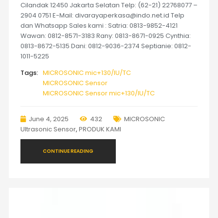
Cilandak 12450 Jakarta Selatan Telp: (62-21) 22768077 –
2904 0751 E-Mail: divarayaperkasa@indo.net.id Telp
dan Whatsapp Sales kami : Satria: 0813-9852-4121
Wawan: 0812-8571-3183 Rany: 0813-8671-0925 Cynthia:
0813-8672-5135 Dani: 0812-9036-2374 Septianie: 0812-
1011-5225
Tags:
MICROSONIC mic+130/IU/TC
MICROSONIC Sensor
MICROSONIC Sensor mic+130/IU/TC
June 4, 2025
432
MICROSONIC
Ultrasonic Sensor
,
PRODUK KAMI
CONTINUE READING