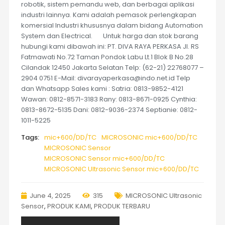
robotik, sistem pemandu web, dan berbagai aplikasi
industri lainnya. Kami adalah pemasok perlengkapan
komersial Industri khususnya dalam bidang Automation
System dan Electrical. Untuk harga dan stok barang
hubungi kami dibawah ini: PT. DIVA RAYA PERKASA Jl. RS
Fatmawati No.72 Taman Pondok Labu Lt.1 Blok B No.28
Cilandak 12450 Jakarta Selatan Telp: (62-21) 22768077 –
2904 0751 E-Mail: divarayaperkasa@indo.net.id Telp
dan Whatsapp Sales kami : Satria: 0813-9852-4121
Wawan: 0812-8571-3183 Rany: 0813-8671-0925 Cynthia:
0813-8672-5135 Dani: 0812-9036-2374 Septianie: 0812-
1011-5225
Tags:
mic+600/DD/TC
MICROSONIC mic+600/DD/TC
MICROSONIC Sensor
MICROSONIC Sensor mic+600/DD/TC
MICROSONIC Ultrasonic Sensor mic+600/DD/TC
June 4, 2025
315
MICROSONIC Ultrasonic
Sensor
,
PRODUK KAMI
,
PRODUK TERBARU