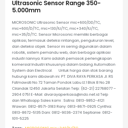
Ultrasonic Sensor Range 350-
5.000mm
MICROSONIC Ultrasonic Sensor mic+600/DD/TC,
mic+600/D/TC, mic+130/IU/TC, mic+340/IU/TC,
mic+35/D/TC. Sensor Microsonic memiliki berbagai
aplikasi, termasuk deteksi rintangan, pengukuran level,
dan deteksi objek. Sensor ini sering digunakan dalam
robotik, sistem pemandu web, dan berbagai aplikasi
industri lainnya. Kami adalah pemasok perlengkapan
komersial Industri khususnya dalam bidang Automation
System dan Electrical. Untuk harga dan stok barang
hubungi kami dibawah ini: PT. DIVA RAYA PERKASA Jl. RS
Fatmawati No.72 Taman Pondok Labu Lt.1 Blok B No.28
Cilandak 12450 Jakarta Selatan Telp: (62-21) 22768077 –
2904 0751 E-Mail: divarayaperkasa@indo.net.id Telp
dan Whatsapp Sales kami : Satria: 0813-9852-4121
Wawan: 0812-8571-3183 Rany: 0813-8671-0925 Cynthia:
0813-8672-5135 Dani: 0812-9036-2374 Septianie: 0812-
1011-5225