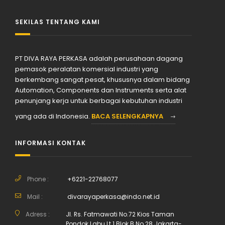
SEKILAS TENTANG KAMI
PT DIVA RAYA PERKASA adalah perusahaan dagang
pemasok peralatan komersial industri yang
berkembang sangat pesat, khususnya dalam bidang
Automation, Components dan Instruments serta alat
penunjang kerja untuk berbagai kebutuhan industri
yang ada di Indonesia.
BACA SELENGKAPNYA
INFORMASI KONTAK
Phone :
+6221-22768077
Mail :
divarayaperkasa@indo.net.id
Adress :
Jl. Rs. Fatmawati No.72 Kios Taman
Pondok Labu Lt.1 Blok B No.28 Jakarta-