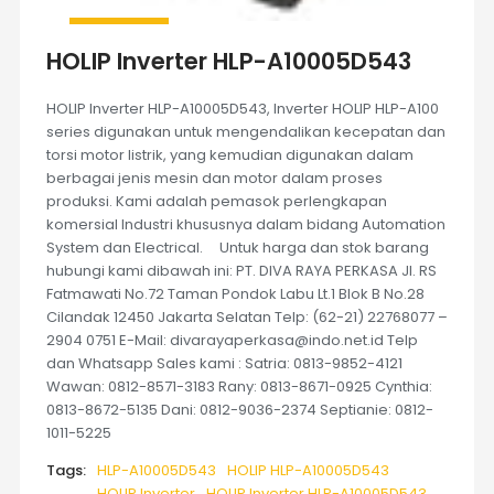
HOLIP Inverter HLP-A10005D543
HOLIP Inverter HLP-A10005D543, Inverter HOLIP HLP-A100
series digunakan untuk mengendalikan kecepatan dan
torsi motor listrik, yang kemudian digunakan dalam
berbagai jenis mesin dan motor dalam proses
produksi. Kami adalah pemasok perlengkapan
komersial Industri khususnya dalam bidang Automation
System dan Electrical. Untuk harga dan stok barang
hubungi kami dibawah ini: PT. DIVA RAYA PERKASA Jl. RS
Fatmawati No.72 Taman Pondok Labu Lt.1 Blok B No.28
Cilandak 12450 Jakarta Selatan Telp: (62-21) 22768077 –
2904 0751 E-Mail: divarayaperkasa@indo.net.id Telp
dan Whatsapp Sales kami : Satria: 0813-9852-4121
Wawan: 0812-8571-3183 Rany: 0813-8671-0925 Cynthia:
0813-8672-5135 Dani: 0812-9036-2374 Septianie: 0812-
1011-5225
Tags:
HLP-A10005D543
HOLIP HLP-A10005D543
HOLIP Inverter
HOLIP Inverter HLP-A10005D543