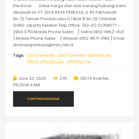
Electrical. Untuk harga dan stok barang hubungi kami
dibawah ini: PT. DIVA RAYA PERKASA Jl. RS Fatmawati
No.72 Taman Pondok Labu Lt.1 Blok B No.28 Cilandak
12450 Jakarta Selatan Telp Office: (62-21) 22768077 –
2904 0751 Mobile Phone Sales: [ Satria 0813-9852-4121
] Mobile Phone Sales: [ Wawan 0812-8571-3183 ] Email:
divarayaperkasa@indo.net.id
Tags:
DELTA Inverter
DELTA Inverter VFD015EL21A
DELTA VFD015EL21A
VFD015EL21A
June 20, 2025
276
DELTA Inverter
,
PRODUK KAMI
CONTINUE READING