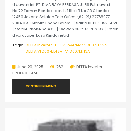
dibawah ini: PT. DIVA RAYA PERKASA Jl. RS Fatmawati
No.72 Taman Pondok Labu Lt.1 Blok B No.28 Cilandak
12450 Jakarta Selatan Telp Office: (62-21) 22768077 –
2904 0751 Mobile Phone Sales: [ Satria 0813-9852-4121
] Mobile Phone Sales: [ Wawan 0812-8571-3183 ] Email:
divarayaperkasa@indo.net.id
Tags:
DELTA Inverter
DELTA Inverter VFD007EL43A
DELTA VFD007EL43A
VFD007EL43A
June 20, 2025
262
DELTA Inverter
,
PRODUK KAMI
CONTINUE READING