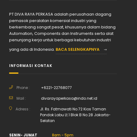
PT DIVA RAYA PERKASA adalah perusahaan dagang
pemasok peralatan komersial industri yang
berkembang sangat pesat, khususnya dalam bidang
Automation, Components dan Instruments serta alat
penunjang kerja untuk berbagai kebutuhan industri
yang ada di Indonesia.
BACA SELENGKAPNYA
INFORMASI KONTAK
Phone :
+6221-22768077
Mail :
divarayaperkasa@indo.net.id
Adress :
Jl. Rs. Fatmawati No.72 Kios Taman
Pondok Labu Lt.1 Blok B No.28 Jakarta-
Selatan
SENIN- JUMAT
8am - 5pm