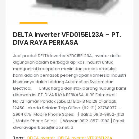
DELTA Inverter VFD015EL23A – PT.
DIVA RAYA PERKASA
Jual produk DELTA Inverter VFD015EL23A, inverter delta
digunakan dalam berbagai aplikasi industri untuk
mengontrol kecepatan mesin dan proses produksi.
Kami adalah pemasok perlengkapan komersial Industri
khususnya dalam bidang Automation System dan
Electrical. Untuk harga dan stok barang hubungi kami
dibawah ini: PT. DIVA RAYA PERKASA Jl. RS Fatmawati
No.72 Taman Pondok Labu Lt.1 Blok B No.28 Cilandak
12450 Jakarta Selatan Telp Office: (62-21) 22768077 –
2904 0751 Mobile Phone Sales: [ Satria 0813-9852-4121
] Mobile Phone Sales: [ Wawan 0812-8571-3183 ] Email:
divarayaperkasa@indo.net.id
Tags:
DELTA Inverter
DELTA Inverter VFD015EL23A