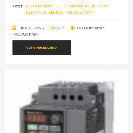
Tags:
DELTA Inverter
DELTA Inverter VFD015EL43W
DELTA VFD015EL43W
VFD015EL43W
June 20, 2025
267
DELTA Inverter
,
PRODUK KAMI
CONTINUE READING