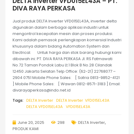
DELTA Inverter VFD015EL43A – PT.
DIVA RAYA PERKASA
Jual produk DELTA Inverter VFD015EL43A, inverter delta
digunakan dalam berbagai aplikasi industri untuk
mengontrol kecepatan mesin dan proses produksi.
Kami adalah pemasok perlengkapan komersial Industri
khususnya dalam bidang Automation System dan
Electrical. Untuk harga dan stok barang hubungi kami
dibawah ini: PT. DIVA RAYA PERKASA Jl. RS Fatmawati
No.72 Taman Pondok Labu Lt.1 Blok B No.28 Cilandak
12450 Jakarta Selatan Telp Office: (62-21) 22768077 –
2904 0751 Mobile Phone Sales: [ Satria 0813-9852-4121
] Mobile Phone Sales: [ Wawan 0812-8571-3183 ] Email:
divarayaperkasa@indo.net.id
Tags:
DELTA Inverter
DELTA Inverter VFD015EL43A
DELTA VFD015EL43A
VFD015EL43A
June 20, 2025
298
DELTA Inverter
,
PRODUK KAMI