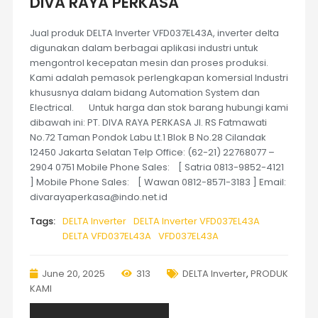
DIVA RAYA PERKASA
Jual produk DELTA Inverter VFD037EL43A, inverter delta
digunakan dalam berbagai aplikasi industri untuk
mengontrol kecepatan mesin dan proses produksi.
Kami adalah pemasok perlengkapan komersial Industri
khususnya dalam bidang Automation System dan
Electrical. Untuk harga dan stok barang hubungi kami
dibawah ini: PT. DIVA RAYA PERKASA Jl. RS Fatmawati
No.72 Taman Pondok Labu Lt.1 Blok B No.28 Cilandak
12450 Jakarta Selatan Telp Office: (62-21) 22768077 –
2904 0751 Mobile Phone Sales: [ Satria 0813-9852-4121
] Mobile Phone Sales: [ Wawan 0812-8571-3183 ] Email:
divarayaperkasa@indo.net.id
Tags:
DELTA Inverter
DELTA Inverter VFD037EL43A
DELTA VFD037EL43A
VFD037EL43A
June 20, 2025
313
DELTA Inverter
,
PRODUK
KAMI