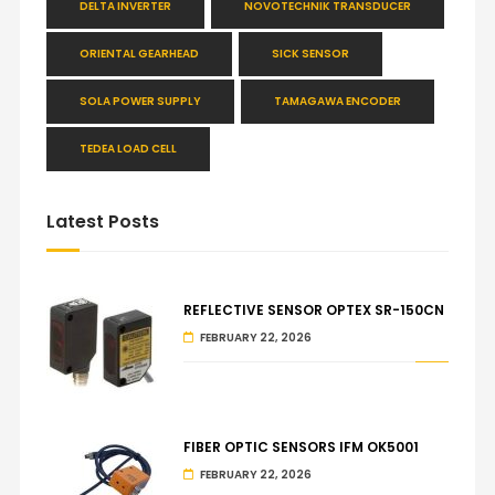
DELTA INVERTER
NOVOTECHNIK TRANSDUCER
ORIENTAL GEARHEAD
SICK SENSOR
SOLA POWER SUPPLY
TAMAGAWA ENCODER
TEDEA LOAD CELL
Latest Posts
REFLECTIVE SENSOR OPTEX SR-150CN
FEBRUARY 22, 2026
FIBER OPTIC SENSORS IFM OK5001
FEBRUARY 22, 2026