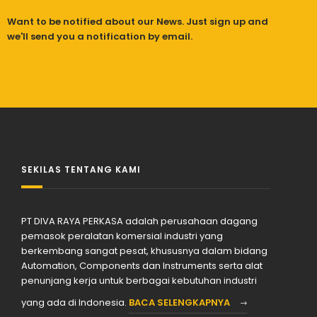
Want to be notified about our News. Just sign up and
we'll send you a notification by email.
SEKILAS TENTANG KAMI
PT DIVA RAYA PERKASA adalah perusahaan dagang
pemasok peralatan komersial industri yang
berkembang sangat pesat, khususnya dalam bidang
Automation, Components dan Instruments serta alat
penunjang kerja untuk berbagai kebutuhan industri
yang ada di Indonesia.
BACA SELENGKAPNYA