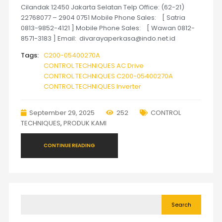
Cilandak 12450 Jakarta Selatan Telp Office: (62-21)
22768077 – 2904 0751 Mobile Phone Sales: [ Satria
0813-9852-4121 ] Mobile Phone Sales: [ Wawan 0812-
8571-3183 ] Email: divarayaperkasa@indo.net.id
Tags:
C200-05400270A
CONTROL TECHNIQUES AC Drive
CONTROL TECHNIQUES C200-05400270A
CONTROL TECHNIQUES Inverter
September 29, 2025
252
CONTROL
TECHNIQUES
,
PRODUK KAMI
CONTINUE READING
Search