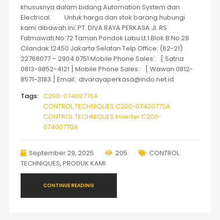
khususnya dalam bidang Automation System dan
Electrical. Untuk harga dan stok barang hubungi
kami dibawah ini: PT. DIVA RAYA PERKASA Jl. RS
Fatmawati No.72 Taman Pondok Labu Lt.1 Blok B No.28
Cilandak 12450 Jakarta Selatan Telp Office: (62-21)
22768077 – 2904 0751 Mobile Phone Sales: [ Satria
0813-9852-4121 ] Mobile Phone Sales: [ Wawan 0812-
8571-3183 ] Email: divarayaperkasa@indo.net.id
Tags:
C200-07400770A
CONTROL TECHNIQUES C200-07400770A
CONTROL TECHNIQUES Inverter C200-
07400770A
September 29, 2025
205
CONTROL
TECHNIQUES
,
PRODUK KAMI
CONTINUE READING