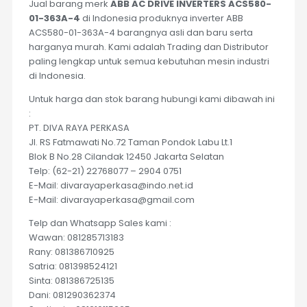
Jual barang merk
ABB AC DRIVE INVERTERS ACS580-
01-363A-4
di Indonesia produknya inverter ABB
ACS580-01-363A-4 barangnya asli dan baru serta
harganya murah. Kami adalah Trading dan Distributor
paling lengkap untuk semua kebutuhan mesin industri
di Indonesia.
Untuk harga dan stok barang hubungi kami dibawah ini
:
PT. DIVA RAYA PERKASA
Jl. RS Fatmawati No.72 Taman Pondok Labu Lt.1
Blok B No.28 Cilandak 12450 Jakarta Selatan
Telp: (62-21) 22768077 – 2904 0751
E-Mail: divarayaperkasa@indo.net.id
E-Mail: divarayaperkasa@gmail.com
Telp dan Whatsapp Sales kami :
Wawan: 081285713183
Rany: 081386710925
Satria: 081398524121
Sinta: 081386725135
Dani: 081290362374