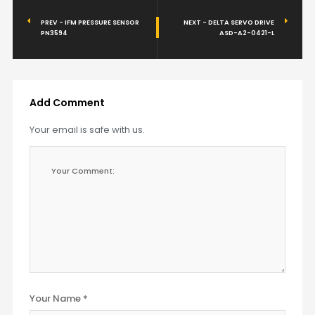
PREV - IFM PRESSURE SENSOR
NEXT - DELTA SERVO DRIVE
PN3594
ASD-A2-0421-L
Add Comment
Your email is safe with us.
Your Name *