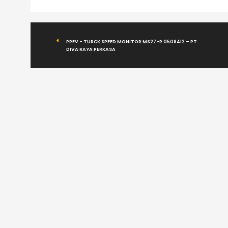
PREV - TURCK SPEED MONITOR MS27-R 0508412 – PT.
DIVA RAYA PERKASA