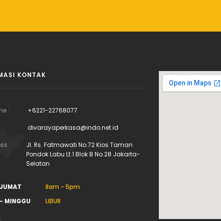
MASI KONTAK
ne :
+6221-22768077
 :
divarayaperkasa@indo.net.id
ss :
Jl. Rs. Fatmawati No.72 Kios Taman
Pondok Labu Lt.1 Blok B No.28 Jakarta-
Selatan
 JUMAT
8am - 5pm
- MINGGU
LIBUR