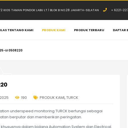
.72 KIOS TAMAN PONDOK LABU LT.1 BLOK B NO.28 JAKARTA-SELATAN
+ 6221-22
ILAS TENTANG KAMI
PRODUK KAMI
PRODUK TERBARU
DAFTAR 
25-UI 0508220
220
 2025
190
PRODUK KAMI
,
TURCK
tation underspeed monitoring TURCK berfungsi sebagai
atan berputar dan memberikan peringatan.
khususnya dalam bidang Automation System dan Electrical.