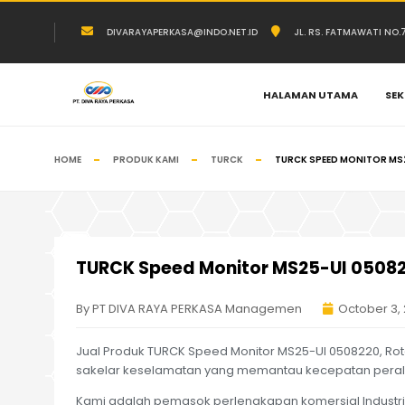
DIVARAYAPERKASA@INDO.NET.ID
JL. RS. FATMAWATI NO
HALAMAN UTAMA
SEK
HOME
PRODUK KAMI
TURCK
TURCK SPEED MONITOR MS
TURCK Speed Monitor MS25-UI 0508
By PT DIVA RAYA PERKASA Managemen
October 3,
Jual Produk TURCK Speed Monitor MS25-UI 0508220, Ro
sakelar keselamatan yang memantau kecepatan peral
Kami adalah pemasok perlengkapan komersial Industri 