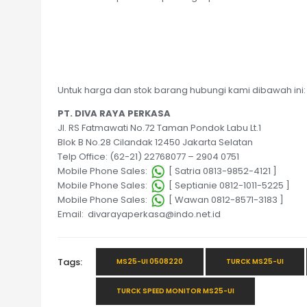
Untuk harga dan stok barang hubungi kami dibawah ini:
PT. DIVA RAYA PERKASA
Jl. RS Fatmawati No.72 Taman Pondok Labu Lt.1
Blok B No.28 Cilandak 12450 Jakarta Selatan
Telp Office: (62-21) 22768077 – 2904 0751
Mobile Phone Sales:
[ Satria 0813-9852-4121 ]
Mobile Phone Sales:
[ Septianie 0812-1011-5225 ]
Mobile Phone Sales:
[ Wawan 0812-8571-3183 ]
Email: divarayaperkasa@indo.net.id
Tags:
MS25-UI 0508220
TURCK MS25-UI
TURCK SPEED MONITOR MS25-UI