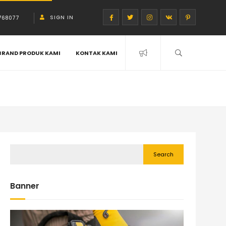
SIGN IN
768077
BRAND PRODUK KAMI
KONTAK KAMI
Search
Banner