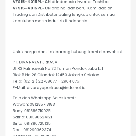
VFS15-4015PL-CH
di Indonesia Inverter Toshiba
VFS15-4015PL-CH
original dan baru. Kami adalah
Trading dan Distributor paling lengkap untuk semua
kebutuhan mesin industri di Indonesia.
Untuk harga dan stok barang hubungi kami dibawah ini:
PT. DIVA RAYA PERKASA
Jl. RS Fatmawati No.72 Taman Pondok Labu Lt.1
Blok B No.28 Cilandak 12450 Jakarta Selatan
Telp: (62-21) 22768077 – 2904 0751
E-Mail: divarayaperkasa@indo.net.id
Telp dan Whatsapp Sales kami :
Wawan: 081285713183
Rany: 081386710925
Satria: 081398524121
Sinta: 081386725135
Dani: 081290362374