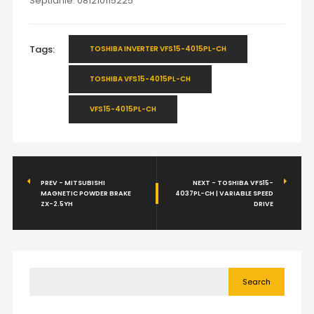
Septianie: 081210115225
Tags:
TOSHIBA INVERTER VFS15-4015PL-CH
TOSHIBA VFS15-4015PL-CH
VFS15-4015PL-CH
PREV - MITSUBISHI
NEXT - TOSHIBA VFS15-
MAGNETIC POWDER BRAKE
4037PL-CH | VARIABLE SPEED
ZX-2.5YH
DRIVE
Search