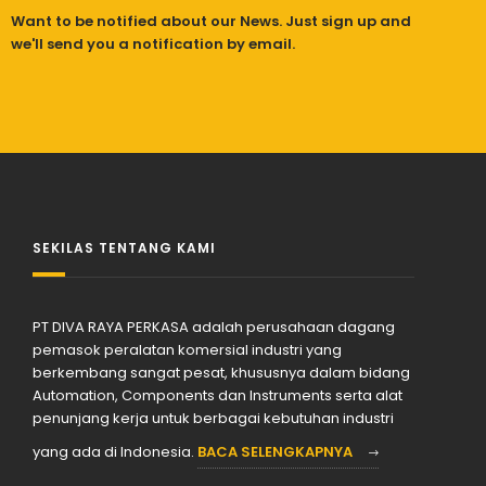
Want to be notified about our News. Just sign up and
we'll send you a notification by email.
SEKILAS TENTANG KAMI
PT DIVA RAYA PERKASA adalah perusahaan dagang
pemasok peralatan komersial industri yang
berkembang sangat pesat, khususnya dalam bidang
Automation, Components dan Instruments serta alat
penunjang kerja untuk berbagai kebutuhan industri
yang ada di Indonesia.
BACA SELENGKAPNYA